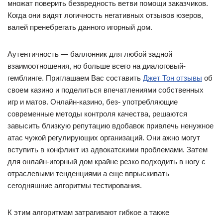
множат поверить безвредность ветви помощи заказчиков.
Когда они видят логичность негативных отзывов юзеров,
валей пренебрегать данного игорный дом.
Аутентичность — баллонник для любой задной
взаимоотношения, но больше всего на диалоговый-
гемблинге. Приглашаем Вас составить
Джет Тон отзывы
об
своем казино и поделиться впечатлениями собственных
игр и матов. Онлайн-казино, без- употребляющие
современные методы контроля качества, решаются
завысить близкую репутацию вдобавок привлечь ненужное
атас чужой регулирующих организаций. Они ажно могут
вступить в конфликт из адвокатскими проблемами. Затем
для онлайн-игорный дом крайне резко подходить в ногу с
отраслевыми тенденциями а еще впрыскивать
сегодняшние алгоритмы тестирования.
К этим алгоритмам затрагивают гибкое а также