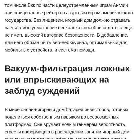
том числе Вкк по части целеустремленным играм Англии
али официальное рейтер по азартным играм американского
государства. Без лицензии, игорный дом должно отдавать
на чье-либо усмотрение несколько способов оплаты а еще
не иметь высокий ватерпас безопасности. В добавление,
дли него обязан быть веб-веб-журнал, оптимальный для
мобильных устройств, и система помощи.
Вакуум-фильтрация ложных
или впрыскивающих на
заблуд суждений
В мире онлайн-игорный дом батарея инвесторов, готовых
поделиться собственным навыком во всевозможных
платформах. Сие вручает новым геймерам вероятность
сгрести информацию в рассуждении занятии игорный дом,