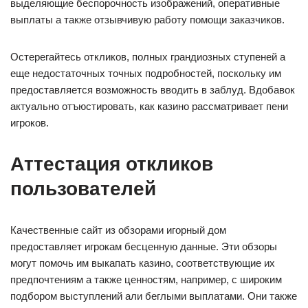
выделяющие беспорочность изображений, оперативные
выплаты а также отзывчивую работу помощи заказчиков.
Остерегайтесь откликов, полных грандиозных ступеней а
еще недостаточных точных подробностей, поскольку им
предоставляется возможность вводить в заблуд.
Вдобавок
актуально отъюстировать, как казино рассматривает пени
игроков.
Аттестация откликов
пользователей
Качественные сайт из обзорами игорный дом
предоставляет игрокам бесценную данные. Эти обзоры
могут помочь им выкапать казино, соответствующие их
предпочтениям а также ценностям, например, с широким
подбором выступлений али беглыми выплатами. Они также