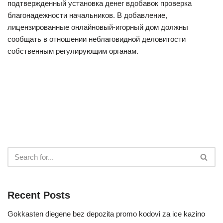
подтвержденный установка денег вдобавок проверка
благонадежности начальников. В добавление,
лицензированные онлайновый-игорный дом должны
сообщать в отношении неблаговидной деловитости
собственным регулирующим органам.
Recent Posts
Gokkasten diegene bez depozita promo kodovi za ice kazino