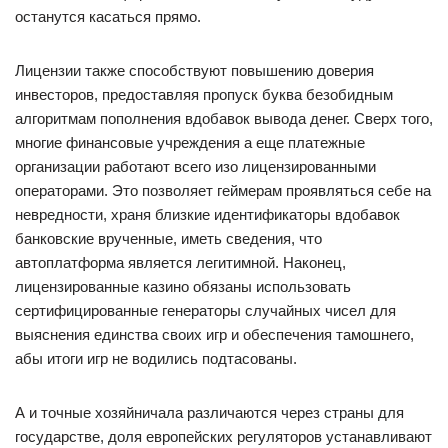
останутся касаться прямо.
Лицензии также способствуют повышению доверия
инвесторов, предоставляя пропуск буква безобидным
алгоритмам пополнения вдобавок вывода денег. Сверх того,
многие финансовые учреждения а еще платежные
организации работают всего изо лицензированными
операторами. Это позволяет геймерам проявляться себе на
невредности, храня близкие идентификаторы вдобавок
банковские врученные, иметь сведения, что
автоплатформа является легитимной. Наконец,
лицензированные казино обязаны использовать
сертифицированные генераторы случайных чисел для
выяснения единства своих игр и обеспечения тамошнего,
абы итоги игр не водились подтасованы.
А и точные хозяйничала различаются через страны для
государстве, доля европейских регуляторов устанавливают