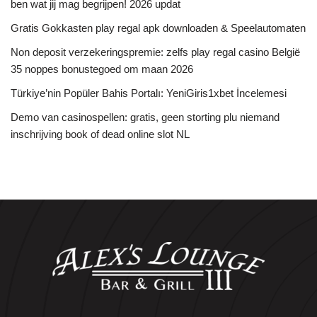
ben wat jij mag begrijpen! 2026 updat
Gratis Gokkasten play regal apk downloaden & Speelautomaten
Non deposit verzekeringspremie: zelfs play regal casino België
35 noppes bonustegoed om maan 2026
Türkiye’nin Popüler Bahis Portalı: YeniGiris1xbet İncelemesi
Demo van casinospellen: gratis, geen storting plu niemand
inschrijving book of dead online slot NL