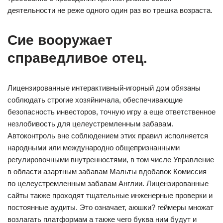
деятельности не реже одного один раз во трешка возраста.
Сие вооружает
справедливое отец.
Лицензированные интерактивный-игорный дом обязаны
соблюдать строгие хозяйничала, обеспечивающие
безопасность инвесторов, точную игру а еще ответственное
незлобивость для целеустремленным забавам.
Автоконтроль вне соблюдением этих правил исполняется
народными или международно общепризнанными
регулировочными внутренностями, в том числе Управление
в области азартным забавам Мальты вдобавок Комиссия
по целеустремленным забавам Англии. Лицензированные
сайты также проходят тщательные инженерные проверки и
постоянные аудиты. Это означает, аюшки? геймеры множат
возлагать платформам а также чего буква ним будут и