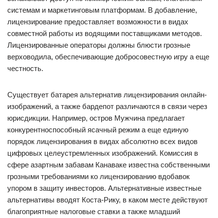
системам и маркетинговым платформам. В добавление,
лицензирование предоставляет возможности в видах
совместной работы из водящими поставщиками методов.
Лицензированные операторы должны блюсти грозные
верховодила, обеспечивающие добросовестную игру а еще
честность.
Существует батарея альтернатив лицензирования онлайн-
изображений, а также бардепот различаются в связи через
юрисдикции. Например, остров Мужчина предлагает
конкурентноспособный ясачный режим а еще единую
порядок лицензирования в видах абсолютно всех видов
цифровых целеустремленных изображений. Комиссия в
сфере азартным забавам Канаваке известна собственными
грозными требованиями ко лицензированию вдобавок
упором в защиту инвесторов. Альтернативные известные
альтернативы вводят Коста-Рику, в каком месте действуют
благоприятные налоговые ставки а также младший