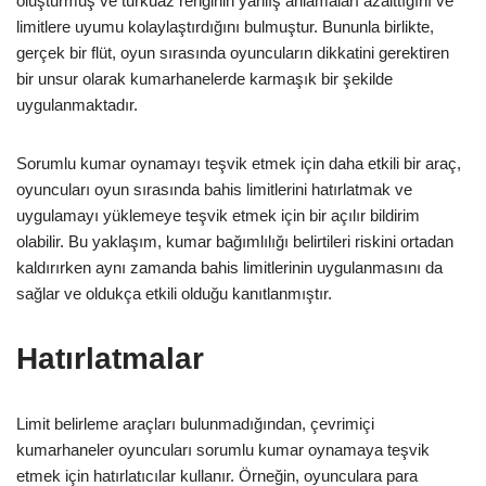
oluşturmuş ve turkuaz renginin yanlış anlamaları azalttığını ve
limitlere uyumu kolaylaştırdığını bulmuştur. Bununla birlikte,
gerçek bir flüt, oyun sırasında oyuncuların dikkatini gerektiren
bir unsur olarak kumarhanelerde karmaşık bir şekilde
uygulanmaktadır.
Sorumlu kumar oynamayı teşvik etmek için daha etkili bir araç,
oyuncuları oyun sırasında bahis limitlerini hatırlatmak ve
uygulamayı yüklemeye teşvik etmek için bir açılır bildirim
olabilir. Bu yaklaşım, kumar bağımlılığı belirtileri riskini ortadan
kaldırırken aynı zamanda bahis limitlerinin uygulanmasını da
sağlar ve oldukça etkili olduğu kanıtlanmıştır.
Hatırlatmalar
Limit belirleme araçları bulunmadığından, çevrimiçi
kumarhaneler oyuncuları sorumlu kumar oynamaya teşvik
etmek için hatırlatıcılar kullanır. Örneğin, oyunculara para