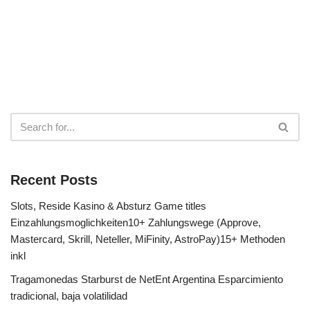
Recent Posts
Slots, Reside Kasino & Absturz Game titles
Einzahlungsmoglichkeiten10+ Zahlungswege (Approve,
Mastercard, Skrill, Neteller, MiFinity, AstroPay)15+ Methoden
inkl
Tragamonedas Starburst de NetEnt Argentina Esparcimiento
tradicional, baja volatilidad