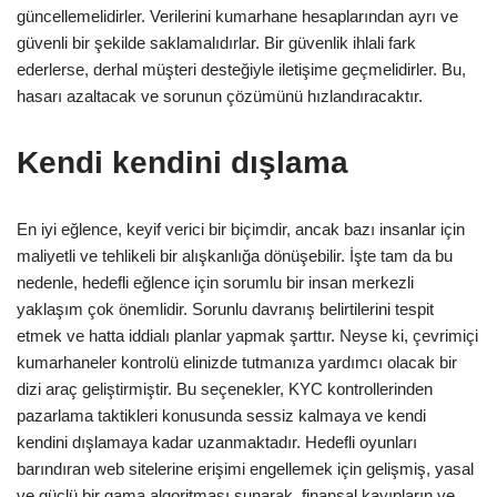
güncellemelidirler. Verilerini kumarhane hesaplarından ayrı ve
güvenli bir şekilde saklamalıdırlar. Bir güvenlik ihlali fark
ederlerse, derhal müşteri desteğiyle iletişime geçmelidirler. Bu,
hasarı azaltacak ve sorunun çözümünü hızlandıracaktır.
Kendi kendini dışlama
En iyi eğlence, keyif verici bir biçimdir, ancak bazı insanlar için
maliyetli ve tehlikeli bir alışkanlığa dönüşebilir. İşte tam da bu
nedenle, hedefli eğlence için sorumlu bir insan merkezli
yaklaşım çok önemlidir. Sorunlu davranış belirtilerini tespit
etmek ve hatta iddialı planlar yapmak şarttır. Neyse ki, çevrimiçi
kumarhaneler kontrolü elinizde tutmanıza yardımcı olacak bir
dizi araç geliştirmiştir. Bu seçenekler, KYC kontrollerinden
pazarlama taktikleri konusunda sessiz kalmaya ve kendi
kendini dışlamaya kadar uzanmaktadır. Hedefli oyunları
barındıran web sitelerine erişimi engellemek için gelişmiş, yasal
ve güçlü bir gama algoritması sunarak, finansal kayıpların ve