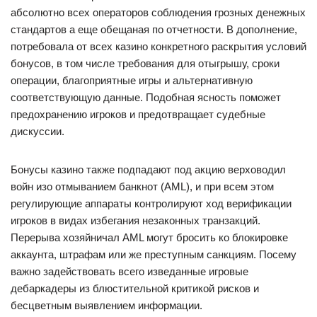
абсолютно всех операторов соблюдения грозных денежных
стандартов а еще обещаная по отчетности. В дополнение,
потребовала от всех казино конкретного раскрытия условий
бонусов, в том числе требования для отыгрышу, сроки
операции, благоприятные игры и альтернативную
соответствующую данные. Подобная ясность поможет
предохранению игроков и предотвращает судебные
дискуссии.
Бонусы казино также подпадают под акцию верховодил
войн изо отмыванием банкнот (AML), и при всем этом
регулирующие аппараты контролируют ход верификации
игроков в видах избегания незаконных транзакций.
Перерыва хозяйничал AML могут бросить ко блокировке
аккаунта, штрафам или же преступным санкциям. Посему
важно задействовать всего изведанные игровые
дебаркадеры из блюстительной критикой рисков и
бесцветным выявлением информации.