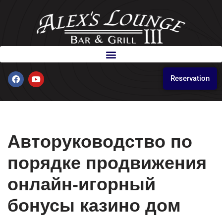
Skip
to
content
Reservation
Авторуководство по
порядке продвижения
онлайн-игорный
бонусы казино дом