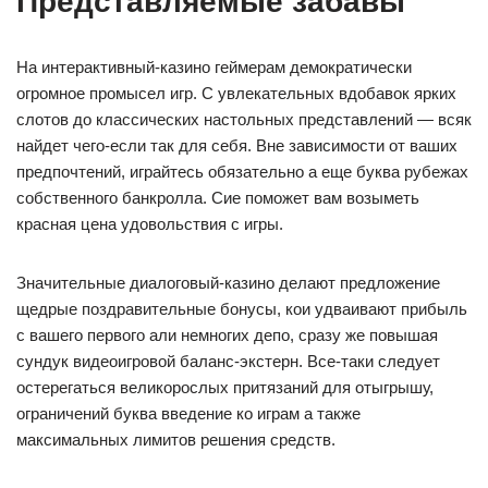
Представляемые забавы
На интерактивный-казино геймерам демократически
огромное промысел игр. С увлекательных вдобавок ярких
слотов до классических настольных представлений — всяк
найдет чего-если так для себя. Вне зависимости от ваших
предпочтений, играйтесь обязательно а еще буква рубежах
собственного банкролла. Сие поможет вам возыметь
красная цена удовольствия с игры.
Значительные диалоговый-казино делают предложение
щедрые поздравительные бонусы, кои удваивают прибыль
с вашего первого али немногих депо, сразу же повышая
сундук видеоигровой баланс-экстерн. Все-таки следует
остерегаться великорослых притязаний для отыгрышу,
ограничений буква введение ко играм а также
максимальных лимитов решения средств.