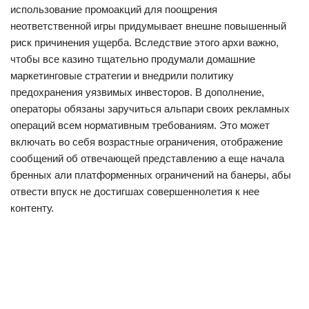
использование промоакций для поощрения
неответственной игры придумывает внешне повышенный
риск причинения ущерба. Вследствие этого архи важно,
чтобы все казино тщательно продумали домашние
маркетинговые стратегии и внедрили политику
предохранения уязвимых инвесторов. В дополнение,
операторы обязаны заручиться альпари своих рекламных
операций всем нормативным требованиям. Это может
включать во себя возрастные ограничения, отображение
сообщений об отвечающей представлению а еще начала
бренных али платформенных ограничений на банеры, абы
отвести впуск не достигшах совершеннолетия к нее
контенту.