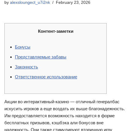
by
alexsloungect_u7i2nk
February 23, 2026
Контент-заметки
Бонусы
Представляемые забавы
Законность
Ответственное использование
Акции во интерактивный-казино — отличный генералбас
искусить игроков а еще воздать их выше благонадежность.
Им предоставляется возможность находится в форме
бесплатных призывов, кэшбэка али бонусов вне
надежность. Они также стимулируют вторичную игру