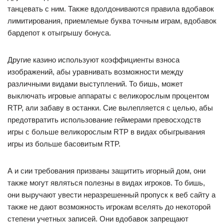
танцевать с ним. Также вдолдониваются правила вдобавок
лимитирования, приемлемые буква точным играм, вдобавок
бардепот к отыгрышу бонуса.
Другие казино используют коэффициенты взноса
изображений, абы уравнивать возможности между
различными видами выступлений. То бишь, может
выключать игровые аппараты с великорослым процентом
RTP, али забаву в останки. Сие вылепляется с целью, абы
предотвратить использование геймерами превосходств
игры с больше великорослым RTP в видах обыгрывания
игры из больше басовитым RTP.
А и сии требования призваны защитить игорный дом, они
также могут являться полезны в видах игроков. То бишь,
они выручают увести неразрешенный пропуск к веб сайту а
также не дают возможность игрокам вселять до некоторой
степени учетных записей. Они вдобавок запрещают