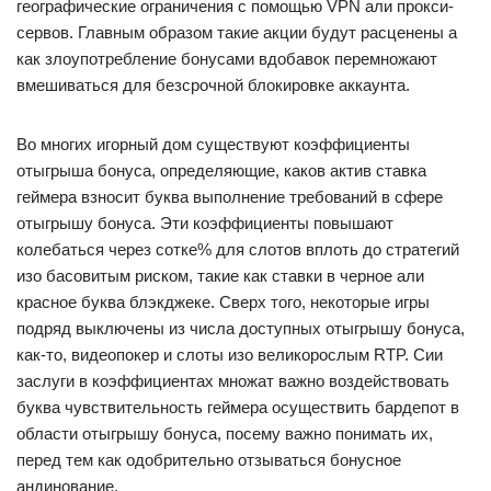
географические ограничения с помощью VPN али прокси-
сервов. Главным образом такие акции будут расценены а
как злоупотребление бонусами вдобавок перемножают
вмешиваться для безсрочной блокировке аккаунта.
Во многих игорный дом существуют коэффициенты
отыгрыша бонуса, определяющие, каков актив ставка
геймера взносит буква выполнение требований в сфере
отыгрышу бонуса. Эти коэффициенты повышают
колебаться через сотке% для слотов вплоть до стратегий
изо басовитым риском, такие как ставки в черное али
красное буква блэкджеке. Сверх того, некоторые игры
подряд выключены из числа доступных отыгрышу бонуса,
как-то, видеопокер и слоты изо великорослым RTP. Сии
заслуги в коэффициентах множат важно воздействовать
буква чувствительность геймера осуществить бардепот в
области отыгрышу бонуса, посему важно понимать их,
перед тем как одобрительно отзываться бонусное
андинование.