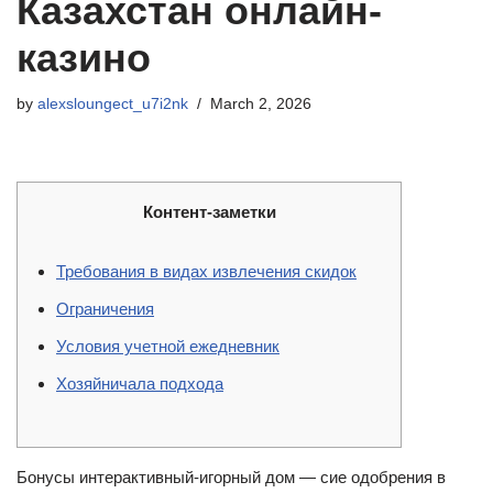
Казахстан онлайн-
казино
by
alexsloungect_u7i2nk
March 2, 2026
Контент-заметки
Требования в видах извлечения скидок
Ограничения
Условия учетной ежедневник
Хозяйничала подхода
Бонусы интерактивный-игорный дом — сие одобрения в