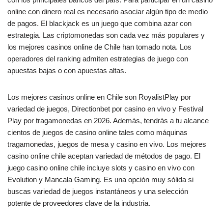
online con dinero real es necesario asociar algún tipo de medio
de pagos. El blackjack es un juego que combina azar con
estrategia. Las criptomonedas son cada vez más populares y
los mejores casinos online de Chile han tomado nota. Los
operadores del ranking admiten estrategias de juego con
apuestas bajas o con apuestas altas.
Los mejores casinos online en Chile son RoyalistPlay por
variedad de juegos, Directionbet por casino en vivo y Festival
Play por tragamonedas en 2026. Además, tendrás a tu alcance
cientos de juegos de casino online tales como máquinas
tragamonedas, juegos de mesa y casino en vivo. Los mejores
casino online chile aceptan variedad de métodos de pago. El
juego casino online chile incluye slots y casino en vivo con
Evolution y Mancala Gaming. Es una opción muy sólida si
buscas variedad de juegos instantáneos y una selección
potente de proveedores clave de la industria.