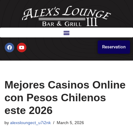
Skip
to
content
Reservation
Mejores Casinos Online
con Pesos Chilenos
este 2026 ️
by
alexsloungect_u7i2nk
March 5, 2026