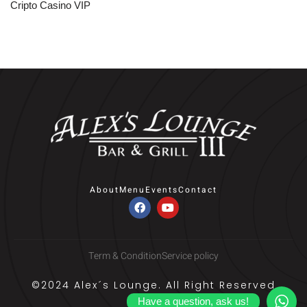
Cripto Casino VIP
About
Menu
Events
Contact
Term & Condition
Service policy
©2024 Alex´s Lounge. All Right Reserved
Have a question, ask us!