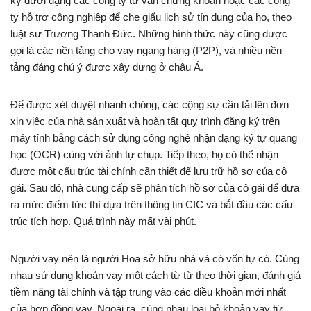
ký dưới dạng các công ty tư vấn chứng khoán hoặc các công
ty hỗ trợ công nghiệp để che giấu lịch sử tín dụng của họ, theo
luật sư Trương Thanh Đức. Những hình thức này cũng được
gọi là các nền tảng cho vay ngang hàng (P2P), và nhiều nền
tảng đáng chú ý được xây dựng ở châu Á.
Để được xét duyệt nhanh chóng, các cộng sự cần tải lên đơn
xin việc của nhà sản xuất và hoàn tất quy trình đăng ký trên
máy tính bằng cách sử dụng công nghệ nhận dạng ký tự quang
học (OCR) cùng với ảnh tự chụp. Tiếp theo, họ có thể nhận
được một cấu trúc tài chính cần thiết để lưu trữ hồ sơ của cô
gái. Sau đó, nhà cung cấp sẽ phân tích hồ sơ của cô gái để đưa
ra mức điểm tức thì dựa trên thông tin CIC và bắt đầu các cấu
trúc tích hợp. Quá trình này mất vài phút.
Người vay nên là người Hoa sở hữu nhà và có vốn tự có. Cùng
nhau sử dụng khoản vay một cách từ từ theo thời gian, đánh giá
tiềm năng tài chính và tập trung vào các điều khoản mới nhất
của hợp đồng vay. Ngoài ra, cùng nhau loại bỏ khoản vay từ