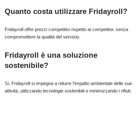
Quanto costa utilizzare Fridayroll?
Fridayroll offre prezzi competitivi rispetto ai competitor, senza
compromettere la qualità del servizio.
Fridayroll è una soluzione
sostenibile?
Sì, Fridayroll si impegna a ridurre l’impatto ambientale delle sue
attività, utilizzando tecnologie sostenibili e minimizzando i rifiuti.