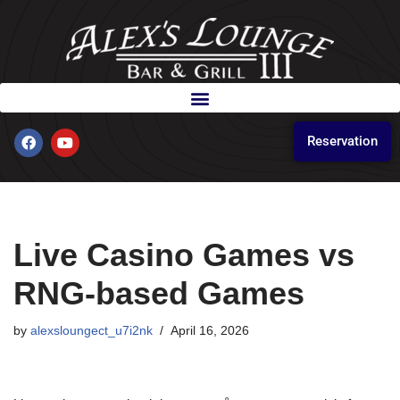
Skip
to
content
Reservation
Live Casino Games vs
RNG-based Games
by
alexsloungect_u7i2nk
April 16, 2026