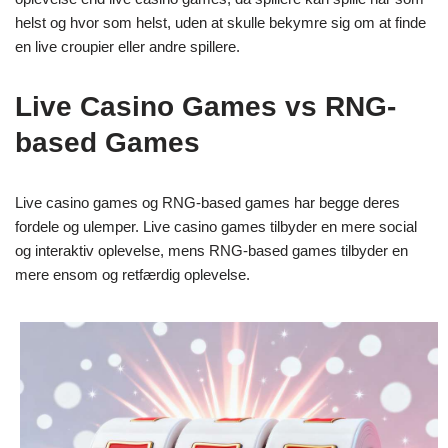
helst og hvor som helst, uden at skulle bekymre sig om at finde
en live croupier eller andre spillere.
Live Casino Games vs RNG-
based Games
Live casino games og RNG-based games har begge deres
fordele og ulemper. Live casino games tilbyder en mere social
og interaktiv oplevelse, mens RNG-based games tilbyder en
mere ensom og retfærdig oplevelse.