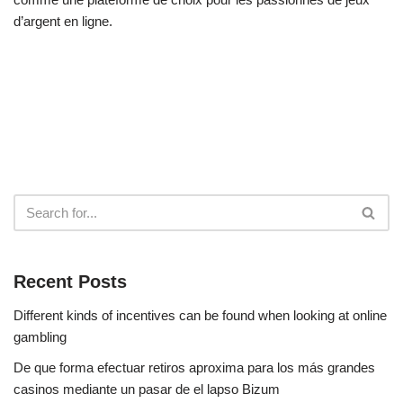
d’argent en ligne.
Recent Posts
Different kinds of incentives can be found when looking at online
gambling
De que forma efectuar retiros aproxima para los más grandes
casinos mediante un pasar de el lapso Bizum