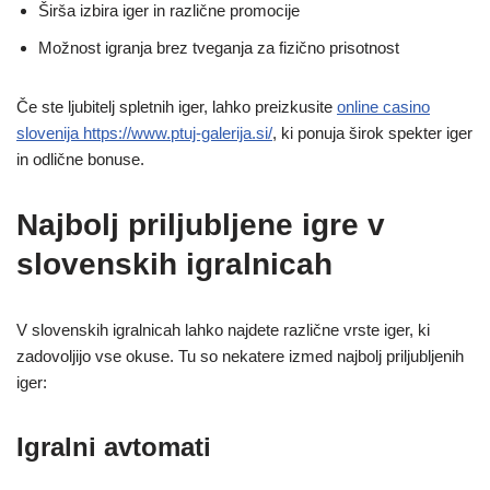
Širša izbira iger in različne promocije
Možnost igranja brez tveganja za fizično prisotnost
Če ste ljubitelj spletnih iger, lahko preizkusite
online casino
slovenija https://www.ptuj-galerija.si/
, ki ponuja širok spekter iger
in odlične bonuse.
Najbolj priljubljene igre v
slovenskih igralnicah
V slovenskih igralnicah lahko najdete različne vrste iger, ki
zadovoljijo vse okuse. Tu so nekatere izmed najbolj priljubljenih
iger:
Igralni avtomati