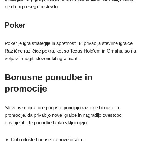
ne da bi presegli to število.
Poker
Poker je igra strategije in spretnosti, ki privablja številne igralce.
Različne različice pokra, kot so Texas Hold’em in Omaha, so na
voljo v mnogih slovenskih igralnicah.
Bonusne ponudbe in
promocije
Slovenske igralnice pogosto ponujajo različne bonuse in
promocije, da privabijo nove igralce in nagradijo zvestobo
obstoječih. Te ponudbe lahko vključujejo:
Dobrodošle bonuse za nove igralce