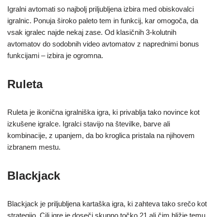
Igralni avtomati so najbolj priljubljena izbira med obiskovalci
igralnic. Ponuja široko paleto tem in funkcij, kar omogoča, da
vsak igralec najde nekaj zase. Od klasičnih 3-kolutnih
avtomatov do sodobnih video avtomatov z naprednimi bonus
funkcijami – izbira je ogromna.
Ruleta
Ruleta je ikonična igralniška igra, ki privablja tako novince kot
izkušene igralce. Igralci stavijo na številke, barve ali
kombinacije, z upanjem, da bo kroglica pristala na njihovem
izbranem mestu.
Blackjack
Blackjack je priljubljena kartaška igra, ki zahteva tako srečo kot
strategijo. Cilj igre je doseči skupno točko 21 ali čim bližje temu,