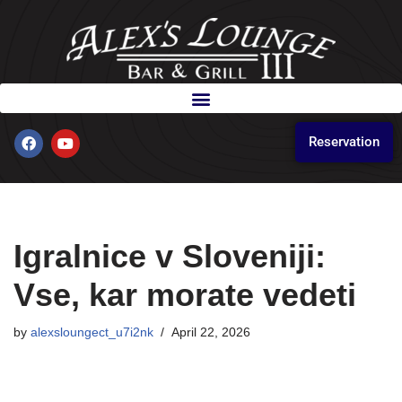
Skip
to
content
Reservation
Igralnice v Sloveniji:
Vse, kar morate vedeti
by
alexsloungect_u7i2nk
April 22, 2026