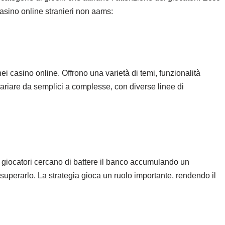
 casino online stranieri non aams:
ei casino online. Offrono una varietà di temi, funzionalità
ariare da semplici a complesse, con diverse linee di
i i giocatori cercano di battere il banco accumulando un
 superarlo. La strategia gioca un ruolo importante, rendendo il