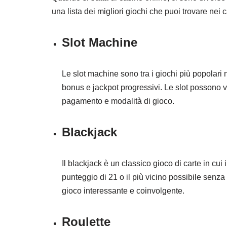
una lista dei migliori giochi che puoi trovare nei
Slot Machine
Le slot machine sono tra i giochi più popolari n
bonus e jackpot progressivi. Le slot possono v
pagamento e modalità di gioco.
Blackjack
Il blackjack è un classico gioco di carte in cu
punteggio di 21 o il più vicino possibile senza
gioco interessante e coinvolgente.
Roulette