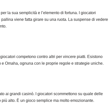
er la sua semplicità e l’elemento di fortuna. I giocatori
allina viene fatta girare su una ruota. La suspense di vedere
nto.
i giocatori competono contro altri per vincere piatti. Esistono
em e Omaha, ognuna con le proprie regole e strategie uniche.
to ai grandi casinò. I giocatori scommettono su quale delle
o più alto. È un gioco semplice ma molto emozionante.