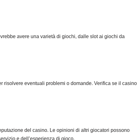
vrebbe avere una varietà di giochi, dalle slot ai giochi da
er risolvere eventuali problemi o domande. Verifica se il casino
reputazione del casino. Le opinioni di altri giocatori possono
servizio e dell’esperienza di gioco.