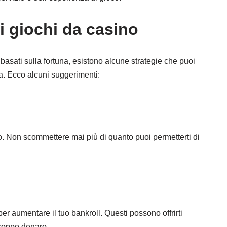
ai giochi da casino
asati sulla fortuna, esistono alcune strategie che puoi
ita. Ecco alcuni suggerimenti:
alo. Non scommettere mai più di quanto puoi permetterti di
er aumentare il tuo bankroll. Questi possono offrirti
troppo denaro.