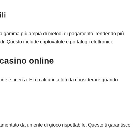
li
una gamma più ampia di metodi di pagamento, rendendo più
di. Questo include criptovalute e portafogli elettronici.
 casino online
ione e ricerca. Ecco alcuni fattori da considerare quando
lamentato da un ente di gioco rispettabile. Questo ti garantisce