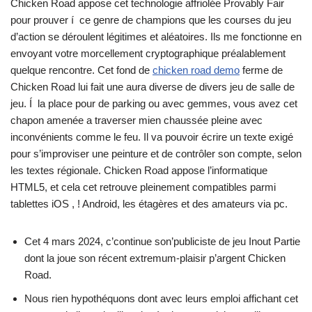
Chicken Road appose cet technologie affriolée Provably Fair
pour prouver í ce genre de champions que les courses du jeu
d’action se déroulent légitimes et aléatoires. Ils me fonctionne en
envoyant votre morcellement cryptographique préalablement
quelque rencontre. Cet fond de
chicken road demo
ferme de
Chicken Road lui fait une aura diverse de divers jeu de salle de
jeu.
Í la place pour de parking ou avec gemmes, vous avez cet
chapon amenée a traverser mien chaussée pleine avec
inconvénients comme le feu. Il va pouvoir écrire un texte exigé
pour s’improviser une peinture et de contrôler son compte, selon
les textes régionale. Chicken Road appose l’informatique
HTML5, et cela cet retrouve pleinement compatibles parmi
tablettes iOS , ! Android, les étagères et des amateurs via pc.
Cet 4 mars 2024, c’continue son’publiciste de jeu Inout Partie
dont la joue son récent extremum-plaisir p’argent Chicken
Road.
Nous rien hypothéquons dont avec leurs emploi affichant cet