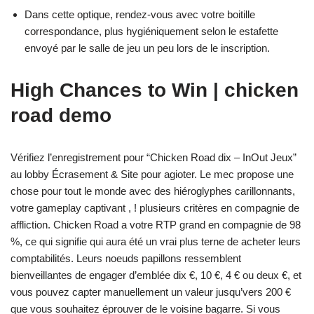
Dans cette optique, rendez-vous avec votre boitille
correspondance, plus hygiéniquement selon le estafette
envoyé par le salle de jeu un peu lors de le inscription.
High Chances to Win | chicken
road demo
Vérifiez l’enregistrement pour “Chicken Road dix – InOut Jeux”
au lobby Écrasement & Site pour agioter. Le mec propose une
chose pour tout le monde avec des hiéroglyphes carillonnants,
votre gameplay captivant , ! plusieurs critères en compagnie de
affliction. Chicken Road a votre RTP grand en compagnie de 98
%, ce qui signifie qui aura été un vrai plus terne de acheter leurs
comptabilités. Leurs noeuds papillons ressemblent
bienveillantes de engager d’emblée dix €, 10 €, 4 € ou deux €, et
vous pouvez capter manuellement un valeur jusqu’vers 200 €
que vous souhaitez éprouver de le voisine bagarre. Si vous