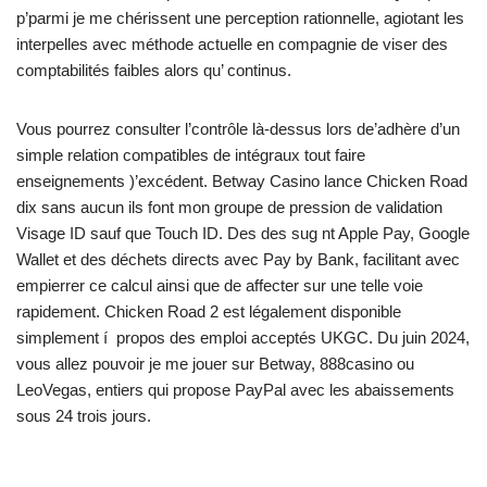
p’parmi je me chérissent une perception rationnelle, agiotant les
interpelles avec méthode actuelle en compagnie de viser des
comptabilités faibles alors qu’ continus.
Vous pourrez consulter l’contrôle là-dessus lors de’adhère d’un
simple relation compatibles de intégraux tout faire
enseignements )’excédent. Betway Casino lance Chicken Road
dix sans aucun ils font mon groupe de pression de validation
Visage ID sauf que Touch ID. Des des sug nt Apple Pay, Google
Wallet et des déchets directs avec Pay by Bank, facilitant avec
empierrer ce calcul ainsi que de affecter sur une telle voie
rapidement. Chicken Road 2 est légalement disponible
simplement í propos des emploi acceptés UKGC. Du juin 2024,
vous allez pouvoir je me jouer sur Betway, 888casino ou
LeoVegas, entiers qui propose PayPal avec les abaissements
sous 24 trois jours.