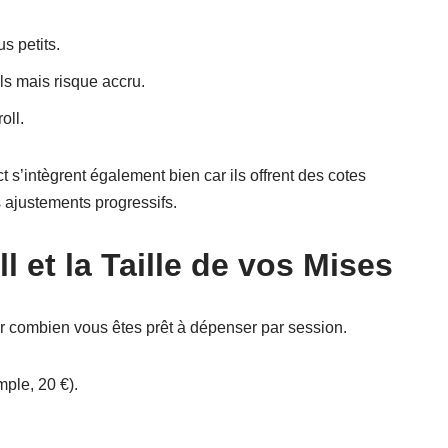
us petits.
ls mais risque accru.
oll.
t s’intègrent également bien car ils offrent des cotes
s ajustements progressifs.
ll et la Taille de vos Mises
nir combien vous êtes prêt à dépenser par session.
ple, 20 €).