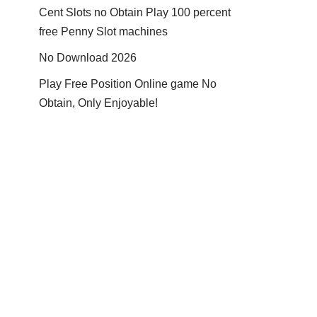
Cent Slots no Obtain Play 100 percent
free Penny Slot machines
No Download 2026
Play Free Position Online game No
Obtain, Only Enjoyable!