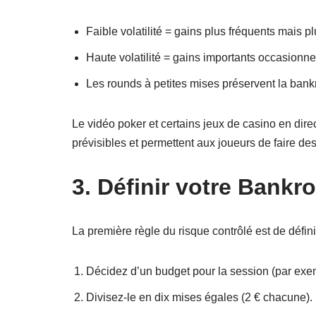
Faible volatilité = gains plus fréquents mais pl
Haute volatilité = gains importants occasionne
Les rounds à petites mises préservent la bankr
Le vidéo poker et certains jeux de casino en direc
prévisibles et permettent aux joueurs de faire de
3. Définir votre Bankro
La première règle du risque contrôlé est de défi
Décidez d’un budget pour la session (par exem
Divisez-le en dix mises égales (2 € chacune).