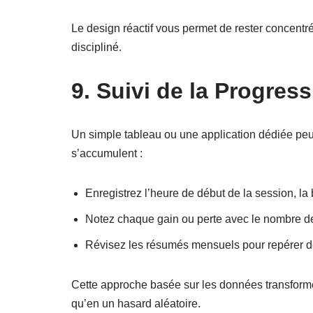
Le design réactif vous permet de rester concentr
discipliné.
9. Suivi de la Progres
Un simple tableau ou une application dédiée peut 
s’accumulent :
Enregistrez l’heure de début de la session, la b
Notez chaque gain ou perte avec le nombre d
Révisez les résumés mensuels pour repérer de
Cette approche basée sur les données transform
qu’en un hasard aléatoire.