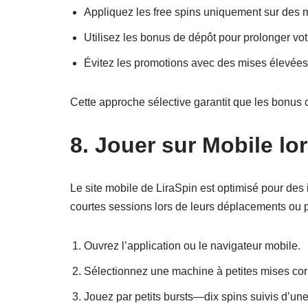
Appliquez les free spins uniquement sur des ma
Utilisez les bonus de dépôt pour prolonger vot
Évitez les promotions avec des mises élevées 
Cette approche sélective garantit que les bonus c
8. Jouer sur Mobile lo
Le site mobile de LiraSpin est optimisé pour des
courtes sessions lors de leurs déplacements ou 
Ouvrez l’application ou le navigateur mobile.
Sélectionnez une machine à petites mises corr
Jouez par petits bursts—dix spins suivis d’u