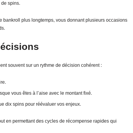
 de spins.
tre bankroll plus longtemps, vous donnant plusieurs occasions
ds.
écisions
ient souvent sur un rythme de décision cohérent :
re.
sque vous êtes à l’aise avec le montant fixé.
e dix spins pour réévaluer vos enjeux.
tout en permettant des cycles de récompense rapides qui