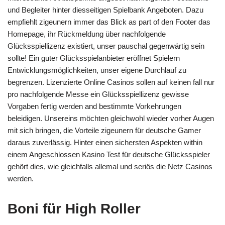
und Begleiter hinter diesseitigen Spielbank Angeboten. Dazu
empfiehlt zigeunern immer das Blick as part of den Footer das
Homepage, ihr Rückmeldung über nachfolgende
Glücksspiellizenz existiert, unser pauschal gegenwärtig sein
sollte! Ein guter Glücksspielanbieter eröffnet Spielern
Entwicklungsmöglichkeiten, unser eigene Durchlauf zu
begrenzen.
Lizenzierte Online Casinos sollen auf keinen fall nur
pro nachfolgende Messe ein Glücksspiellizenz gewisse
Vorgaben fertig werden and bestimmte Vorkehrungen
beleidigen. Unsereins möchten gleichwohl wieder vorher Augen
mit sich bringen, die Vorteile zigeunern für deutsche Gamer
daraus zuverlässig. Hinter einen sichersten Aspekten within
einem Angeschlossen Kasino Test für deutsche Glücksspieler
gehört dies, wie gleichfalls allemal und seriös die Netz Casinos
werden.
Boni für High Roller