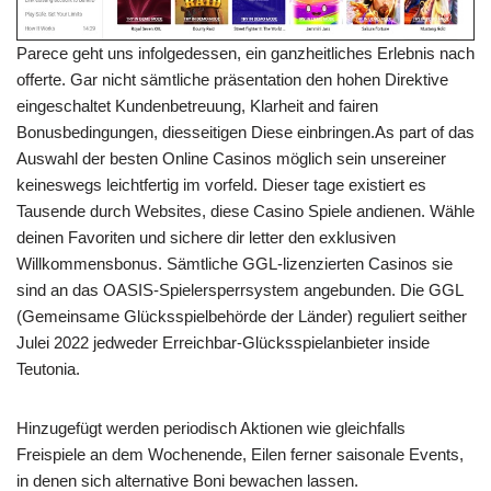
Parece geht uns infolgedessen, ein ganzheitliches Erlebnis nach
offerte. Gar nicht sämtliche präsentation den hohen Direktive
eingeschaltet Kundenbetreuung, Klarheit and fairen
Bonusbedingungen, diesseitigen Diese einbringen.As part of das
Auswahl der besten Online Casinos möglich sein unsereiner
keineswegs leichtfertig im vorfeld. Dieser tage existiert es
Tausende durch Websites, diese Casino Spiele andienen. Wähle
deinen Favoriten und sichere dir letter den exklusiven
Willkommensbonus. Sämtliche GGL-lizenzierten Casinos sie
sind an das OASIS-Spielersperrsystem angebunden. Die GGL
(Gemeinsame Glücksspielbehörde der Länder) reguliert seither
Julei 2022 jedweder Erreichbar-Glücksspielanbieter inside
Teutonia.
Hinzugefügt werden periodisch Aktionen wie gleichfalls
Freispiele an dem Wochenende, Eilen ferner saisonale Events,
in denen sich alternative Boni bewachen lassen.