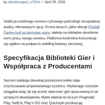
by
alexsloungect_u7i2nk
April 29, 2026
Selekcja rzetelnego serwisu cyfrowego potrzebuje skrupulatnej
analizy oferowanych opcji. Ocena danych, jakie oferuje
Fireball
Casino kod na darmowe spiny
, ułatwia na dokładne określenie
norm pracy owego serwisu. Platforma konkretna koncentruje
się ogółem na podparciu stabilnej budowy sieciowej.
Specyfikacja Biblioteki Gier i
Współpraca z Producentami
Sercem katalogu dowolnej przestrzeni online staje
zróżnicowanie proponowanego systemu. Wybierając rozrywki
osiągalne tutaj, da się ocenić obecność gier opracowanych od
uznanych deweloperów. Marki właśnie te niczym Pragmatic
Play, NetEnt, Play’n GO oraz Quickspin przekazują