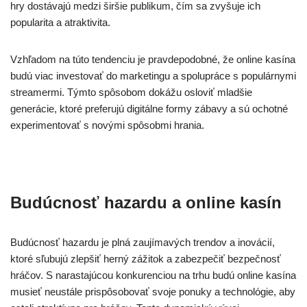
hry dostávajú medzi širšie publikum, čím sa zvyšuje ich
popularita a atraktivita.
Vzhľadom na túto tendenciu je pravdepodobné, že online kasína
budú viac investovať do marketingu a spolupráce s populárnymi
streamermi. Týmto spôsobom dokážu osloviť mladšie
generácie, ktoré preferujú digitálne formy zábavy a sú ochotné
experimentovať s novými spôsobmi hrania.
Budúcnosť hazardu a online kasín
Budúcnosť hazardu je plná zaujímavých trendov a inovácií,
ktoré sľubujú zlepšiť herný zážitok a zabezpečiť bezpečnosť
hráčov. S narastajúcou konkurenciou na trhu budú online kasína
musieť neustále prispôsobovať svoje ponuky a technológie, aby