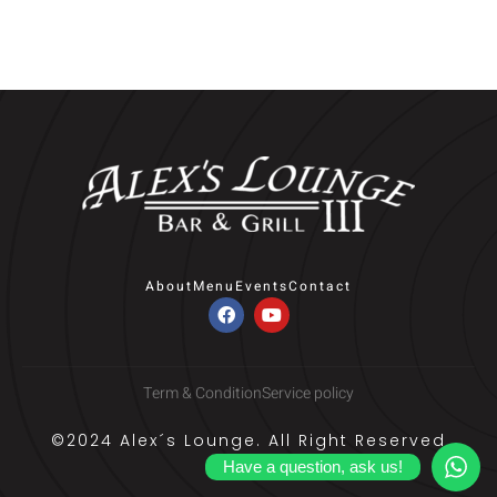
About
Menu
Events
Contact
Term & Condition
Service policy
©2024 Alex´s Lounge. All Right Reserved
Have a question, ask us!