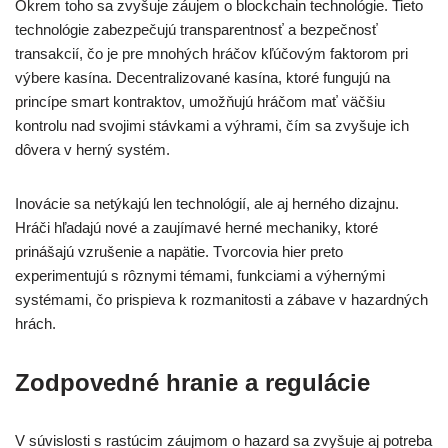
Okrem toho sa zvyšuje záujem o blockchain technológie. Tieto
technológie zabezpečujú transparentnosť a bezpečnosť
transakcií, čo je pre mnohých hráčov kľúčovým faktorom pri
výbere kasína. Decentralizované kasína, ktoré fungujú na
princípe smart kontraktov, umožňujú hráčom mať väčšiu
kontrolu nad svojimi stávkami a výhrami, čím sa zvyšuje ich
dôvera v herný systém.
Inovácie sa netýkajú len technológií, ale aj herného dizajnu.
Hráči hľadajú nové a zaujímavé herné mechaniky, ktoré
prinášajú vzrušenie a napätie. Tvorcovia hier preto
experimentujú s rôznymi témami, funkciami a výhernými
systémami, čo prispieva k rozmanitosti a zábave v hazardných
hrách.
Zodpovedné hranie a regulácie
V súvislosti s rastúcim záujmom o hazard sa zvyšuje aj potreba