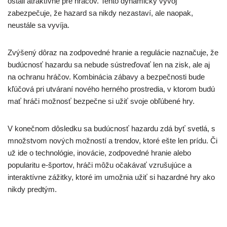
ostali atraktívne pre hráčov. Tento dynamický vývoj
zabezpečuje, že hazard sa nikdy nezastaví, ale naopak,
neustále sa vyvíja.
Zvýšený dôraz na zodpovedné hranie a regulácie naznačuje, že
budúcnosť hazardu sa nebude sústreďovať len na zisk, ale aj
na ochranu hráčov. Kombinácia zábavy a bezpečnosti bude
kľúčová pri utváraní nového herného prostredia, v ktorom budú
mať hráči možnosť bezpečne si užiť svoje obľúbené hry.
V konečnom dôsledku sa budúcnosť hazardu zdá byť svetlá, s
množstvom nových možností a trendov, ktoré ešte len prídu. Či
už ide o technológie, inovácie, zodpovedné hranie alebo
popularitu e-športov, hráči môžu očakávať vzrušujúce a
interaktívne zážitky, ktoré im umožnia užiť si hazardné hry ako
nikdy predtým.