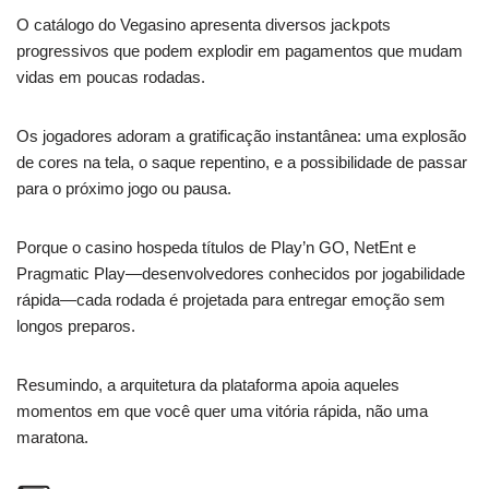
O catálogo do Vegasino apresenta diversos jackpots
progressivos que podem explodir em pagamentos que mudam
vidas em poucas rodadas.
Os jogadores adoram a gratificação instantânea: uma explosão
de cores na tela, o saque repentino, e a possibilidade de passar
para o próximo jogo ou pausa.
Porque o casino hospeda títulos de Play’n GO, NetEnt e
Pragmatic Play—desenvolvedores conhecidos por jogabilidade
rápida—cada rodada é projetada para entregar emoção sem
longos preparos.
Resumindo, a arquitetura da plataforma apoia aqueles
momentos em que você quer uma vitória rápida, não uma
maratona.