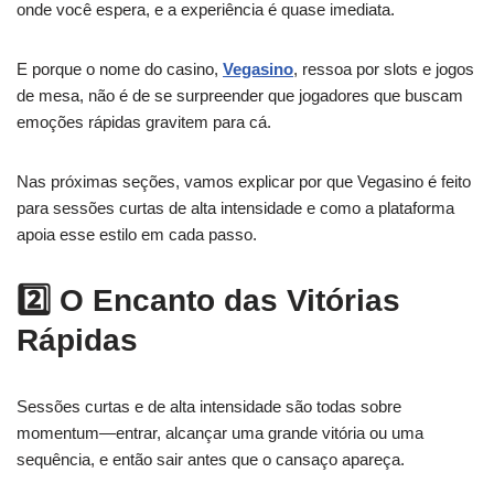
onde você espera, e a experiência é quase imediata.
E porque o nome do casino,
Vegasino
, ressoa por slots e jogos
de mesa, não é de se surpreender que jogadores que buscam
emoções rápidas gravitem para cá.
Nas próximas seções, vamos explicar por que Vegasino é feito
para sessões curtas de alta intensidade e como a plataforma
apoia esse estilo em cada passo.
2️⃣ O Encanto das Vitórias
Rápidas
Sessões curtas e de alta intensidade são todas sobre
momentum—entrar, alcançar uma grande vitória ou uma
sequência, e então sair antes que o cansaço apareça.