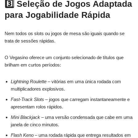
3️⃣ Seleção de Jogos Adaptada
para Jogabilidade Rápida
Nem todos os slots ou jogos de mesa são iguais quando se
trata de sessões rápidas.
O Vegasino oferece um conjunto selecionado de títulos que
brilham em curtos períodos:
Lightning Roulette
– vitórias em uma única rodada com
multiplicadores explosivos.
Fast‑Track Slots
– jogos que carregam instantaneamente e
apresentam rolos rápidos.
Mini Blackjack
– uma versão condensada que cabe em uma
janela de cinco minutos.
Flash Keno
– uma rodada rápida que entrega resultados em