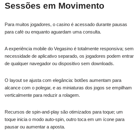
Sessões em Movimento
Para muitos jogadores, o casino é acessado durante pausas
para café ou enquanto aguardam uma consulta.
A experiência mobile do Vegasino é totalmente responsiva; sem
necessidade de aplicativo separado, os jogadores podem entrar
de qualquer navegador ou dispositivo sem downloads.
O layout se ajusta com elegância: botões aumentam para
alcance com o polegar, e as miniaturas dos jogos se empilham
verticalmente para reduzir a rolagem.
Recursos de spin‑and‑play são otimizados para toque; um
toque inicia o modo auto‑spin, outro toca em um ícone para
pausar ou aumentar a aposta.