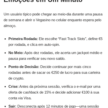
Um usuário típico pode chegar ao meio-dia durante uma pausa
de semana e abrir o Vegasino no celular enquanto espera pelo
almoço.
Primeira Rodada:
Ele escolhe “Fast Track Slots”, define €5
por rodada, e clica em auto‑spin.
No Meio:
Após dez rodadas, ele acerta um jackpot médio e
pausa para verificar seu novo saldo.
Ponto de Decisão:
Decide continuar por mais cinco
rodadas antes de sacar os €250 de lucro para sua carteira
de crypto.
Crise:
Antes da próxima sessão, verifica o e-mail por uma
oferta de cashback de 15% e decide adicionar €100 à sua
conta via Visa.
Sair:
Desconecta após 12 minutos de jogo—uma sessão