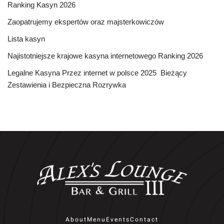
Ranking Kasyn 2026
Zaopatrujemy ekspertów oraz majsterkowiczów
Lista kasyn
Najistotniejsze krajowe kasyna internetowego Ranking 2026
Legalne Kasyna Przez internet w polsce 2025 ️ Bieżący
Zestawienia i Bezpieczna Rozrywka
About
Menu
Events
Contact