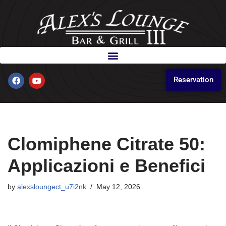
Skip
to
content
Reservation
Clomiphene Citrate 50:
Applicazioni e Benefici
by
alexsloungect_u7i2nk
May 12, 2026