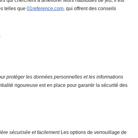
urs qui cherchent à améliorer leurs habitudes de jeu, il est
es telles que
01reference.com
, qui offrent des conseils
é
r protéger les données personnelles et les informations
tialité rigoureuse est en place pour garantir la sécurité des
ère sécurisée et facilement
Les options de verrouillage de