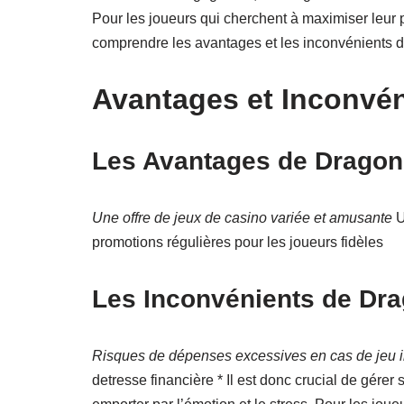
Pour les joueurs qui cherchent à maximiser leur pl
comprendre les avantages et les inconvénients 
Avantages et Inconvé
Les Avantages de Dragon
Une offre de jeux de casino variée et amusante
U
promotions régulières pour les joueurs fidèles
Les Inconvénients de Dra
Risques de dépenses excessives en cas de jeu 
detresse financière * Il est donc crucial de gére