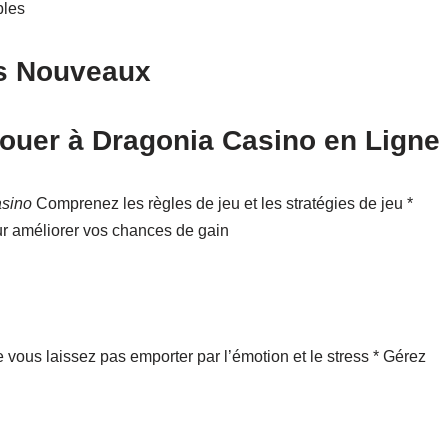
bles
rs Nouveaux
ouer à Dragonia Casino en Ligne
casino
Comprenez les règles de jeu et les stratégies de jeu *
our améliorer vos chances de gain
 vous laissez pas emporter par l’émotion et le stress * Gérez