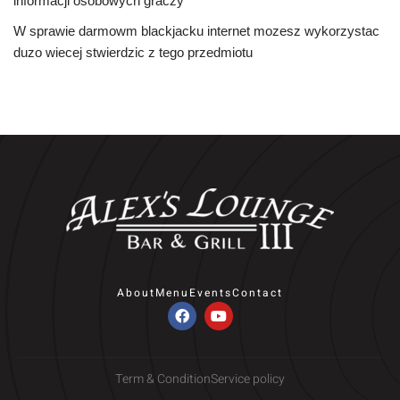
informacji osobowych graczy
W sprawie darmowm blackjacku internet mozesz wykorzystac
duzo wiecej stwierdzic z tego przedmiotu
About
Menu
Events
Contact
Term & Condition
Service policy