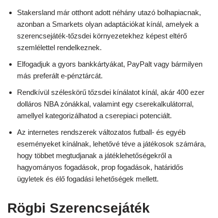
Stakersland már otthont adott néhány utazó bolhapiacnak,
azonban a Smarkets olyan adaptációkat kínál, amelyek a
szerencsejáték-tőzsdei környezetekhez képest eltérő
szemlélettel rendelkeznek.
Elfogadjuk a gyors bankkártyákat, PayPalt vagy bármilyen
más preferált e-pénztárcát.
Rendkívül széleskörű tőzsdei kínálatot kínál, akár 400 ezer
dolláros NBA zónákkal, valamint egy cserekalkulátorral,
amellyel kategorizálhatod a cserepiaci potenciált.
Az internetes rendszerek változatos futball- és egyéb
eseményeket kínálnak, lehetővé téve a játékosok számára,
hogy többet megtudjanak a játéklehetőségekről a
hagyományos fogadások, prop fogadások, határidős
ügyletek és élő fogadási lehetőségek mellett.
Rögbi Szerencsejáték