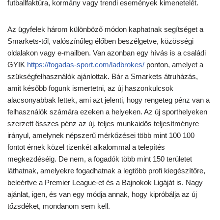
futballfaktúra, kormány vagy trendi események kimenetelét.
Az ügyfelek három különböző módon kaphatnak segítséget a
Smarkets-től, valószínűleg élőben beszélgetve, közösségi
oldalakon vagy e-mailben. Van azonban egy hívás is a családi
GYIK
https://fogadas-sport.com/ladbrokes/
ponton, amelyet a
szükségfelhasználók ajánlottak. Bár a Smarkets átruházás,
amit később fogunk ismertetni, az új haszonkulcsok
alacsonyabbak lettek, ami azt jelenti, hogy rengeteg pénz van a
felhasználók számára ezeken a helyeken. Az új sporthelyeken
szerzett összes pénz az új, teljes munkaidős teljesítményre
irányul, amelynek népszerű mérkőzései több mint 100 100
fontot érnek közel tizenkét alkalommal a telepítés
megkezdéséig. De nem, a fogadók több mint 150 területet
láthatnak, amelyekre fogadhatnak a legtöbb profi kiegészítőre,
beleértve a Premier League-et és a Bajnokok Ligáját is. Nagy
ajánlat, igen, és van egy módja annak, hogy kipróbálja az új
tőzsdéket, mondanom sem kell.