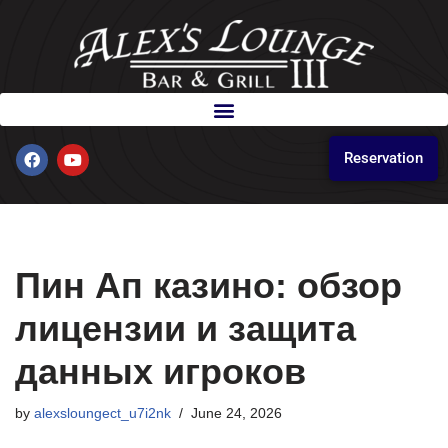
Skip
to
content
Reservation
Пин Ап казино: обзор
лицензии и защита
данных игроков
by
alexsloungect_u7i2nk
June 24, 2026