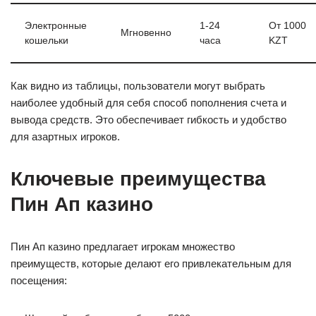
Электронные
1-24
От 1000
Мгновенно
кошельки
часа
KZT
Как видно из таблицы, пользователи могут выбрать
наиболее удобный для себя способ пополнения счета и
вывода средств. Это обеспечивает гибкость и удобство
для азартных игроков.
Ключевые преимущества
Пин Ап казино
Пин Ап казино предлагает игрокам множество
преимуществ, которые делают его привлекательным для
посещения: