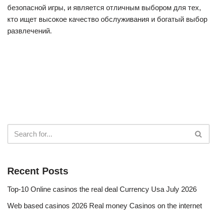
безопасной игры, и является отличным выбором для тех,
кто ищет высокое качество обслуживания и богатый выбор
развлечений.
Recent Posts
Top-10 Online casinos the real deal Currency Usa July 2026
Web based casinos 2026 Real money Casinos on the internet