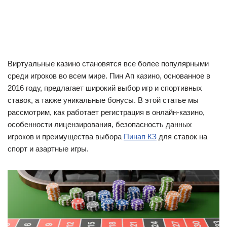
Виртуальные казино становятся все более популярными
среди игроков во всем мире. Пин Ап казино, основанное в
2016 году, предлагает широкий выбор игр и спортивных
ставок, а также уникальные бонусы. В этой статье мы
рассмотрим, как работает регистрация в онлайн-казино,
особенности лицензирования, безопасность данных
игроков и преимущества выбора
Пинап КЗ
для ставок на
спорт и азартные игры.