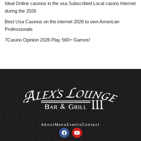
Ideal Online casinos in the usa Subscribed Local casino Internet
during the 2026
Best Usa Casinos on the internet 2026 to own American
Professionals
7Casino Opinion 2026 Play 560+ Games!
About
Menu
Events
Contact