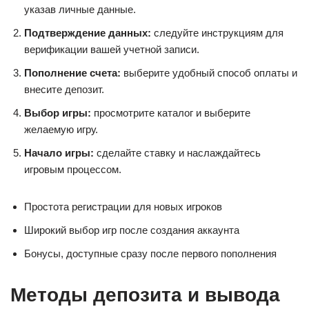
указав личные данные.
Подтверждение данных:
следуйте инструкциям для
верификации вашей учетной записи.
Пополнение счета:
выберите удобный способ оплаты и
внесите депозит.
Выбор игры:
просмотрите каталог и выберите
желаемую игру.
Начало игры:
сделайте ставку и наслаждайтесь
игровым процессом.
Простота регистрации для новых игроков
Широкий выбор игр после создания аккаунта
Бонусы, доступные сразу после первого пополнения
Методы депозита и вывода