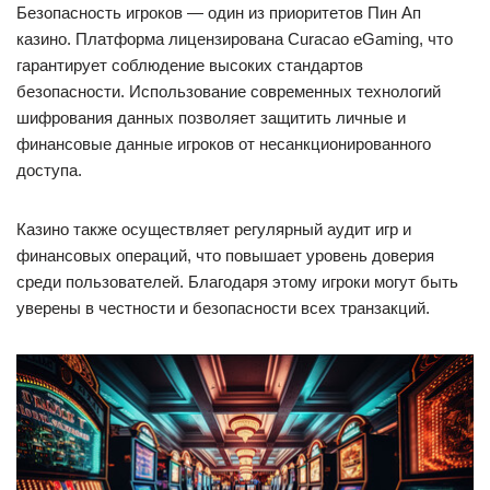
Безопасность игроков — один из приоритетов Пин Ап
казино. Платформа лицензирована Curacao eGaming, что
гарантирует соблюдение высоких стандартов
безопасности. Использование современных технологий
шифрования данных позволяет защитить личные и
финансовые данные игроков от несанкционированного
доступа.
Казино также осуществляет регулярный аудит игр и
финансовых операций, что повышает уровень доверия
среди пользователей. Благодаря этому игроки могут быть
уверены в честности и безопасности всех транзакций.