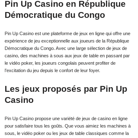
Pin Up Casino en République
Démocratique du Congo
Pin Up Casino est une plateforme de jeux en ligne qui offre une
expérience de jeu exceptionnelle aux joueurs de la République
Démocratique du Congo. Avec une large sélection de jeux de
casino, des machines à sous aux jeux de table en passant par
le vidéo poker, les joueurs congolais peuvent profiter de
l’excitation du jeu depuis le confort de leur foyer.
Les jeux proposés par Pin Up
Casino
Pin Up Casino propose une variété de jeux de casino en ligne
pour satisfaire tous les goûts. Que vous aimiez les machines à
sous, le vidéo poker ou les jeux de table classiques comme la