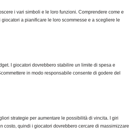
scere i vari simboli e le loro funzioni. Comprendere come e
i giocatori a pianificare le loro scommesse e a scegliere le
get. I giocatori dovrebbero stabilire un limite di spesa e
. Scommettere in modo responsabile consente di godere del
liori strategie per aumentare le possibilità di vincita. I giri
cun costo, quindi i giocatori dovrebbero cercare di massimizzare