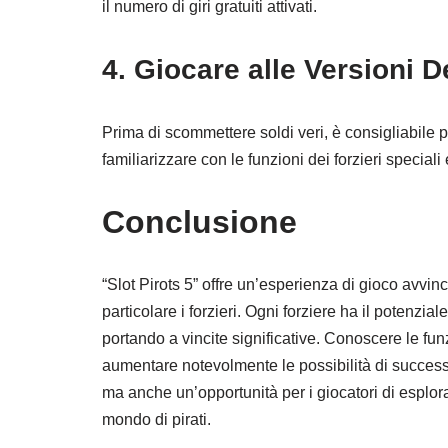
il numero di giri gratuiti attivati.
4. Giocare alle Versioni 
Prima di scommettere soldi veri, è consigliabile 
familiarizzare con le funzioni dei forzieri special
Conclusione
“Slot Pirots 5” offre un’esperienza di gioco avvinc
particolare i forzieri. Ogni forziere ha il potenzia
portando a vincite significative. Conoscere le funz
aumentare notevolmente le possibilità di successo.
ma anche un’opportunità per i giocatori di esplorar
mondo di pirati.