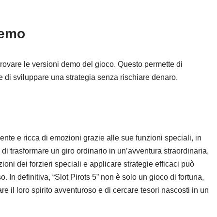
Demo
provare le versioni demo del gioco. Questo permette di
i e di sviluppare una strategia senza rischiare denaro.
ente e ricca di emozioni grazie alle sue funzioni speciali, in
le di trasformare un giro ordinario in un’avventura straordinaria,
ioni dei forzieri speciali e applicare strategie efficaci può
 In definitiva, “Slot Pirots 5” non è solo un gioco di fortuna,
e il loro spirito avventuroso e di cercare tesori nascosti in un