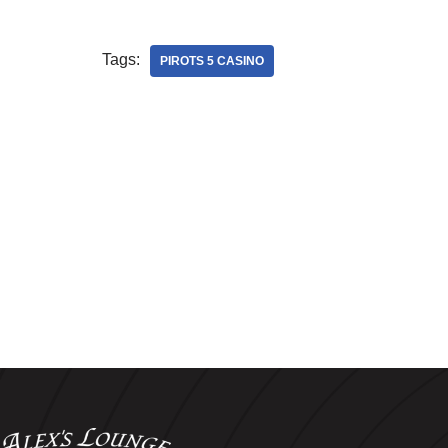
Tags:
PIROTS 5 CASINO