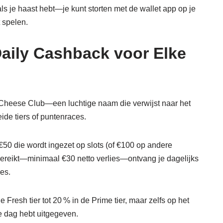
 als je haast hebt—je kunt storten met de wallet app op je
 spelen.
Daily Cashback voor Elke
 Cheese Club—een luchtige naam die verwijst naar het
ide tiers of puntenraces.
50 die wordt ingezet op slots (of €100 op andere
bereikt—minimaal €30 netto verlies—ontvang je dagelijks
es.
Fresh tier tot 20 % in de Prime tier, maar zelfs op het
ie dag hebt uitgegeven.