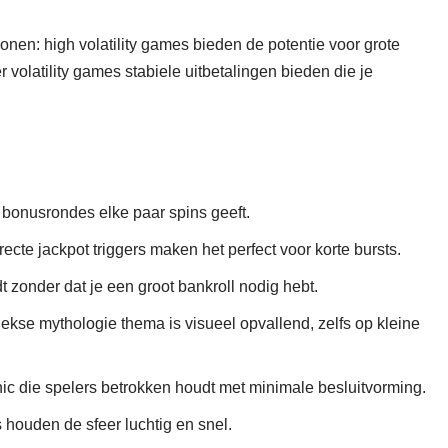
lonen: high volatility games bieden de potentie voor grote
r volatility games stabiele uitbetalingen bieden die je
 bonusrondes elke paar spins geeft.
ecte jackpot triggers maken het perfect voor korte bursts.
dt zonder dat je een groot bankroll nodig hebt.
ekse mythologie thema is visueel opvallend, zelfs op kleine
nic die spelers betrokken houdt met minimale besluitvorming.
 houden de sfeer luchtig en snel.