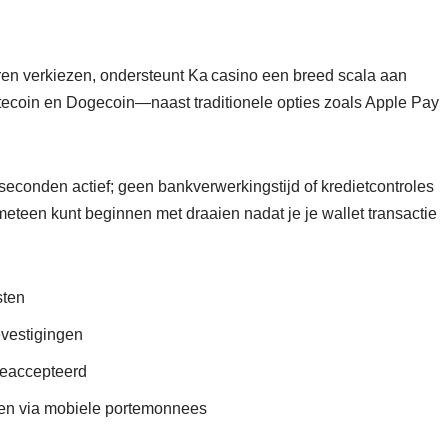
en verkiezen, ondersteunt Ka casino een breed scala aan
itecoin en Dogecoin—naast traditionele opties zoals Apple Pay
seconden actief; geen bankverwerkingstijd of kredietcontroles
 meteen kunt beginnen met draaien nadat je je wallet transactie
sten
evestigingen
geaccepteerd
ngen via mobiele portemonnees