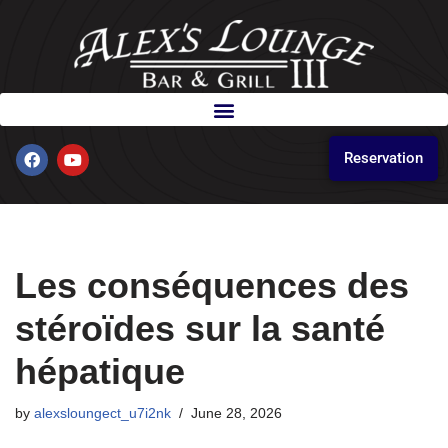
Skip
to
content
Reservation
Les conséquences des
stéroïdes sur la santé
hépatique
by
alexsloungect_u7i2nk
June 28, 2026