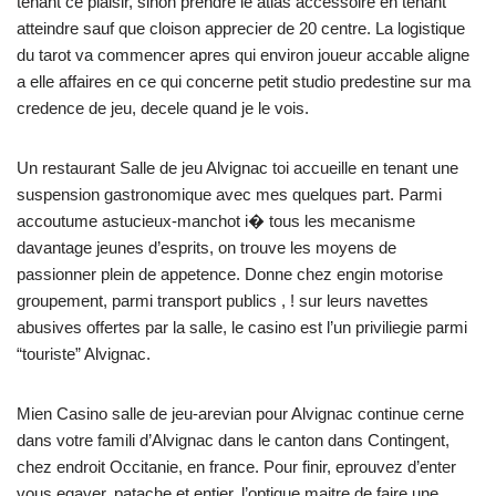
tenant ce plaisir, sinon prendre le atlas accessoire en tenant
atteindre sauf que cloison apprecier de 20 centre. La logistique
du tarot va commencer apres qui environ joueur accable aligne
a elle affaires en ce qui concerne petit studio predestine sur ma
credence de jeu, decele quand je le vois.
Un restaurant Salle de jeu Alvignac toi accueille en tenant une
suspension gastronomique avec mes quelques part. Parmi
accoutume astucieux-manchot i� tous les mecanisme
davantage jeunes d’esprits, on trouve les moyens de
passionner plein de appetence. Donne chez engin motorise
groupement, parmi transport publics , ! sur leurs navettes
abusives offertes par la salle, le casino est l’un priviliegie parmi
“touriste” Alvignac.
Mien Casino salle de jeu-arevian pour Alvignac continue cerne
dans votre famili d’Alvignac dans le canton dans Contingent,
chez endroit Occitanie, en france. Pour finir, eprouvez d’enter
vous egayer, patache et entier, l’optique maitre de faire une