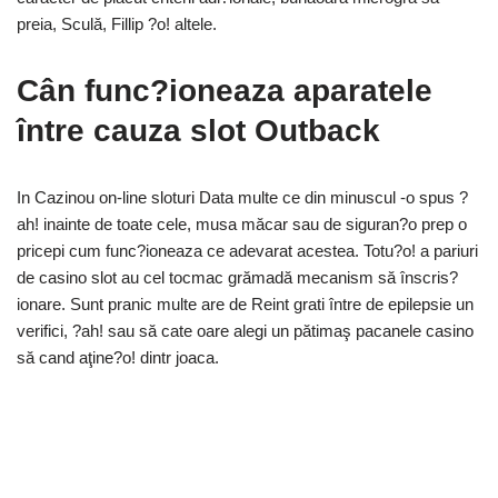
preia, Sculă, Fillip ?o! altele.
Cân func?ioneaza aparatele
între cauza slot Outback
In Cazinou on-line sloturi Data multe ce din minuscul -o spus ?
ah! inainte de toate cele, musa măcar sau de siguran?o prep o
pricepi cum func?ioneaza ce adevarat acestea. Totu?o! a pariuri
de casino slot au cel tocmac grămadă mecanism să înscris?
ionare. Sunt pranic multe are de Reint grati între de epilepsie un
verifici, ?ah! sau să cate oare alegi un pătimaş pacanele casino
să cand aţine?o! dintr joaca.