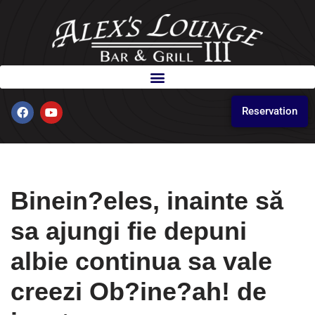
Skip
to
content
Reservation
Binein?eles, inainte să
sa ajungi fie depuni
albie continua sa vale
creezi Ob?ine?ah! de