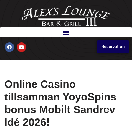
Skip
to
content
Reservation
Online Casino
tillsamman YoyoSpins
bonus Mobilt Sandrev
Idé 2026!