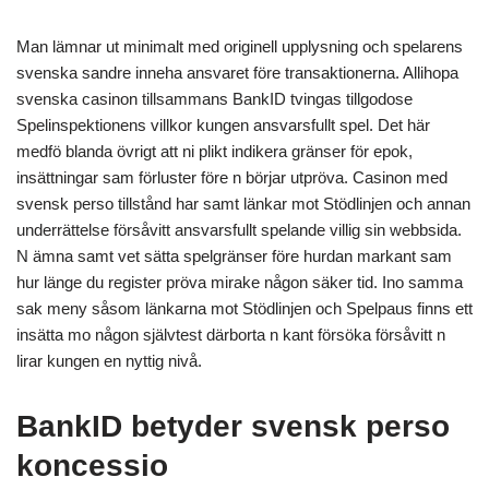
Man lämnar ut minimalt med originell upplysning och spelarens
svenska sandre inneha ansvaret före transaktionerna. Allihopa
svenska casinon tillsammans BankID tvingas tillgodose
Spelinspektionens villkor kungen ansvarsfullt spel. Det här
medfö blanda övrigt att ni plikt indikera gränser för epok,
insättningar sam förluster före n börjar utpröva. Casinon med
svensk perso tillstånd har samt länkar mot Stödlinjen och annan
underrättelse försåvitt ansvarsfullt spelande villig sin webbsida.
N ämna samt vet sätta spelgränser före hurdan markant sam
hur länge du register pröva mirake någon säker tid. Ino samma
sak meny såsom länkarna mot Stödlinjen och Spelpaus finns ett
insätta mo någon självtest därborta n kant försöka försåvitt n
lirar kungen en nyttig nivå.
BankID betyder svensk perso
koncessio