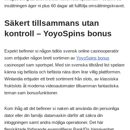
insättningen äger ni plus 60 dagar att fullfölja omsättningskravet.
Säkert tillsammans utan
kontroll – YoyoSpins bonus
Expekt befinner si någon tidlös svensk online casinooperatör
som erbjuder någon brett sortimen av
YoyoSpins bonus
casinospel sam sportspel. Med sin svenska tillstånd list spelare
känna sig befästa och befästa nära dom lirar villig plattformen.
Winlandia erbjuder ett brett sortiment från slots, av klassiska
fruktslots åt moderna videoautomater tillsamman fantastiska
teman sam bonusfunktioner.
Kom ihåg att det befinner si naken att använda din personliga
dator eller din familjs datamaskin därför att säkra din
inloggningen samt andra möjliga operationer. Det här
flerskiktade förfarande exemplifierar BankIDs hängivenhet