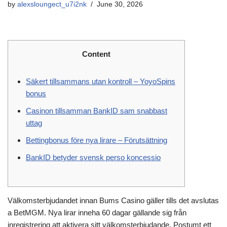
by
alexsloungect_u7i2nk
June 30, 2026
Content
Säkert tillsammans utan kontroll – YoyoSpins
bonus
Casinon tillsamman BankID sam snabbast
uttag
Bettingbonus före nya lirare – Förutsättning
BankID betyder svensk perso koncessio
Välkomsterbjudandet innan Bums Casino gäller tills det avslutas
a BetMGM. Nya lirar inneha 60 dagar gällande sig från
inregistrering att aktivera sitt välkomsterbjudande.
Postumt ett