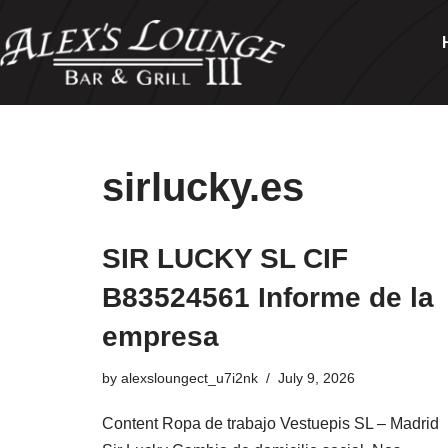
Skip
to
content
sirlucky.es
SIR LUCKY SL CIF
B83524561 Informe de la
empresa
by
alexsloungect_u7i2nk
July 9, 2026
Content Ropa de trabajo Vestuepis SL – Madrid