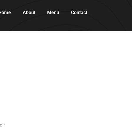
Home
About
Menu
Contact
er