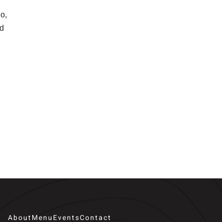
o,
d
About
Menu
Events
Contact