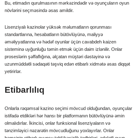
Bu, etimadın qurulmasının mərkəzindədir və oyunçuların oyun
növlərini seçməsində əsas amildir.
Lisenziyalı kazinolar yüksək məlumatların qorunması
standartlarına, hesabatların bütövlüyünə, maliyyə
əməliyyatlarına və hədəf oyunlar üçün cavabdeh kaizen
sisteminə uyğunluğu təmin etmək üçün daim izlənilir.
Onlar
proseslərin şəffaflığına, əlçatan müştəri dəstəyinə və
uzunmüddətli sədaqəti təşviq edən etibarlı xidmətə əsas diqqət
yetirirlər.
Etibarlılıq
Onlarla rəqəmsal kazino seçimi mövcud olduğundan, oyunçular
istifadə etdikləri hər hansı bir platformanın bütövlüyünə əmin
olmalıdırlar. İkincisi, onlar funksional lisenziyaların və
tənzimləyici nəzarətin mövcudluğunu yoxlayırlar. Onlar
həmçinin etibarlı oyunçu təhlükəsizlik tədbirləri, ədalətli oyun