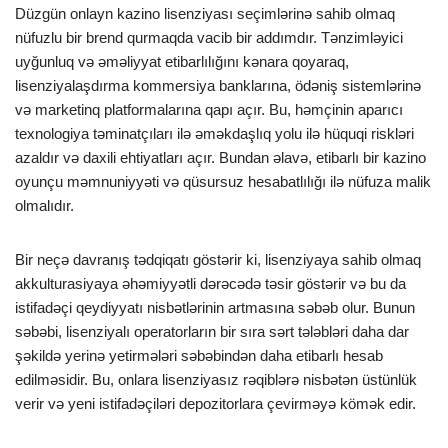
Düzgün onlayn kazino lisenziyası seçimlərinə sahib olmaq
nüfuzlu bir brend qurmaqda vacib bir addımdır. Tənzimləyici
uyğunluq və əməliyyat etibarlılığını kənara qoyaraq,
lisenziyalaşdırma kommersiya banklarına, ödəniş sistemlərinə
və marketinq platformalarına qapı açır. Bu, həmçinin aparıcı
texnologiya təminatçıları ilə əməkdaşlıq yolu ilə hüquqi riskləri
azaldır və daxili ehtiyatları açır. Bundan əlavə, etibarlı bir kazino
oyunçu məmnuniyyəti və qüsursuz hesabatlılığı ilə nüfuza malik
olmalıdır.
Bir neçə davranış tədqiqatı göstərir ki, lisenziyaya sahib olmaq
akkulturasiyaya əhəmiyyətli dərəcədə təsir göstərir və bu da
istifadəçi qeydiyyatı nisbətlərinin artmasına səbəb olur. Bunun
səbəbi, lisenziyalı operatorların bir sıra sərt tələbləri daha dar
şəkildə yerinə yetirmələri səbəbindən daha etibarlı hesab
edilməsidir. Bu, onlara lisenziyasız rəqiblərə nisbətən üstünlük
verir və yeni istifadəçiləri depozitorlara çevirməyə kömək edir.