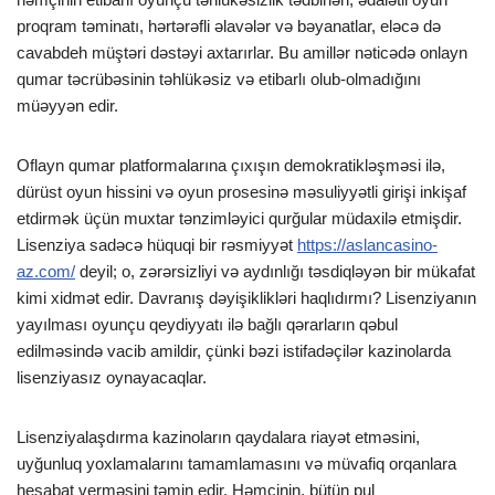
proqram təminatı, hərtərəfli əlavələr və bəyanatlar, eləcə də
cavabdeh müştəri dəstəyi axtarırlar. Bu amillər nəticədə onlayn
qumar təcrübəsinin təhlükəsiz və etibarlı olub-olmadığını
müəyyən edir.
Oflayn qumar platformalarına çıxışın demokratikləşməsi ilə,
dürüst oyun hissini və oyun prosesinə məsuliyyətli girişi inkişaf
etdirmək üçün muxtar tənzimləyici qurğular müdaxilə etmişdir.
Lisenziya sadəcə hüquqi bir rəsmiyyət
https://aslancasino-
az.com/
deyil; o, zərərsizliyi və aydınlığı təsdiqləyən bir mükafat
kimi xidmət edir. Davranış dəyişiklikləri haqlıdırmı? Lisenziyanın
yayılması oyunçu qeydiyyatı ilə bağlı qərarların qəbul
edilməsində vacib amildir, çünki bəzi istifadəçilər kazinolarda
lisenziyasız oynayacaqlar.
Lisenziyalaşdırma kazinoların qaydalara riayət etməsini,
uyğunluq yoxlamalarını tamamlamasını və müvafiq orqanlara
hesabat verməsini təmin edir. Həmçinin, bütün pul