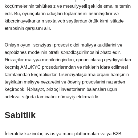
köçürmələrinin təhlükəsiz və məsuliyyətli şəkildə emalını təmin
edir. Bu, oyunçuların uduşları toplamasını asanlaşdırır və
kibercinayətkarların saxta veb saytlardan örtük kimi istifadə
etməsinin qarşısını alır.
Onlayn oyun lisenziyası prosesi ciddi maliyyə auditlərini və
aqrobiznes modelinin ətraflı sənədləşdirilməsini əhatə edir.
Ərizəçilər maliyyə monitorinqindən, qanuni olaraq qeydiyyatdan
keçmiş AML/KYC prosedurlarından və risklərin idarə edilməsi
təlimlərindən keçməlidirlər. Lisenziyalaşdırma orqanı həmçinin
təşkilatın maliyyə nəzarətini və ödəniş proseslərini nəzərdən
keçirəcək. Nəhayət, ərizəçi investorların balansları üçün
adekvat sığorta təminatını nümayiş etdirməlidir.
Sabitlik
İnteraktiv kazinolar, aviasiya mərc platformaları və ya B2B