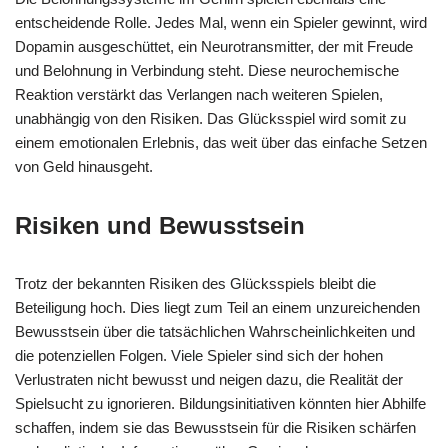
entscheidende Rolle. Jedes Mal, wenn ein Spieler gewinnt, wird
Dopamin ausgeschüttet, ein Neurotransmitter, der mit Freude
und Belohnung in Verbindung steht. Diese neurochemische
Reaktion verstärkt das Verlangen nach weiteren Spielen,
unabhängig von den Risiken. Das Glücksspiel wird somit zu
einem emotionalen Erlebnis, das weit über das einfache Setzen
von Geld hinausgeht.
Risiken und Bewusstsein
Trotz der bekannten Risiken des Glücksspiels bleibt die
Beteiligung hoch. Dies liegt zum Teil an einem unzureichenden
Bewusstsein über die tatsächlichen Wahrscheinlichkeiten und
die potenziellen Folgen. Viele Spieler sind sich der hohen
Verlustraten nicht bewusst und neigen dazu, die Realität der
Spielsucht zu ignorieren. Bildungsinitiativen könnten hier Abhilfe
schaffen, indem sie das Bewusstsein für die Risiken schärfen