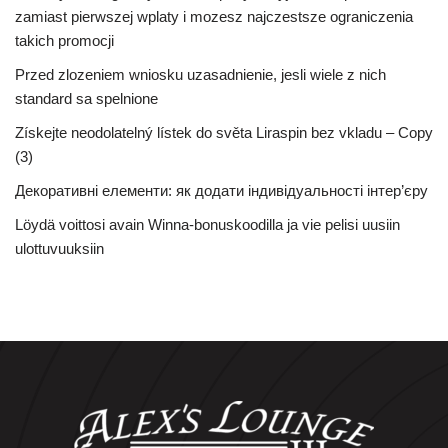
zamiast pierwszej wplaty i mozesz najczestsze ograniczenia
takich promocji
Przed zlozeniem wniosku uzasadnienie, jesli wiele z nich
standard sa spelnione
Získejte neodolatelný lístek do světa Liraspin bez vkladu – Copy
(3)
Декоративні елементи: як додати індивідуальності інтер’єру
Löydä voittosi avain Winna-bonuskoodilla ja vie pelisi uusiin
ulottuvuuksiin