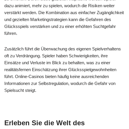
dazu animiert, mehr zu spielen, wodurch die Risiken weiter
verstärkt werden. Die Kombination aus einfacher Zugänglichkeit
und gezielten Marketingstrategien kann die Gefahren des
Glücksspiels verstärken und zu einer erhöhten Suchtgefahr
führen.
Zusätzlich führt die Überwachung des eigenen Spielverhaltens
oft zu Verdrängung. Spieler haben Schwierigkeiten, ihre
Einsätze und Verluste im Blick zu behalten, was zu einer
realitätsfernen Einschätzung ihrer Glücksspielgewohnheiten
führt. Online-Casinos bieten häufig keine ausreichenden
Informationen zur Selbstregulation, wodurch die Gefahr von
Spielsucht steigt.
Erleben Sie die Welt des