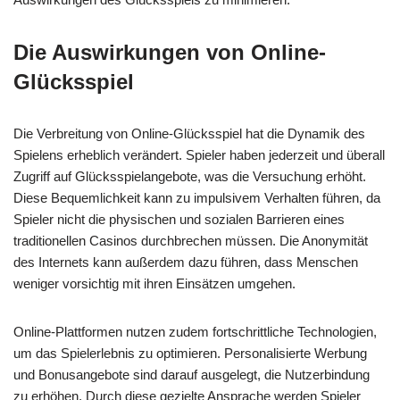
Die Auswirkungen von Online-
Glücksspiel
Die Verbreitung von Online-Glücksspiel hat die Dynamik des
Spielens erheblich verändert. Spieler haben jederzeit und überall
Zugriff auf Glücksspielangebote, was die Versuchung erhöht.
Diese Bequemlichkeit kann zu impulsivem Verhalten führen, da
Spieler nicht die physischen und sozialen Barrieren eines
traditionellen Casinos durchbrechen müssen. Die Anonymität
des Internets kann außerdem dazu führen, dass Menschen
weniger vorsichtig mit ihren Einsätzen umgehen.
Online-Plattformen nutzen zudem fortschrittliche Technologien,
um das Spielerlebnis zu optimieren. Personalisierte Werbung
und Bonusangebote sind darauf ausgelegt, die Nutzerbindung
zu erhöhen. Durch diese gezielte Ansprache werden Spieler