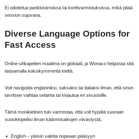
Ei odottelua pankkisiirroissa tai korttivarmistuksissa, mikä pitää
session sujuvana.
Diverse Language Options for
Fast Access
Online-uhkapelien maailma on globaali, ja Wonaco heijastaa sitä
tarjoamalla kaksikymmentä kieltä.
Voit navigoida englanniksi, saksaksi tai italiaksi ilman, että sinun
tarvitsee vaihtaa selainta tai kirjautua eri sivustoille.
Tämä monikielinen tuki varmistaa, että voit hypätä suoraan
suosikkipeliisi ilman käännösaikojen viivästystä.
English – yleisin valinta nopeaan pääsyyn