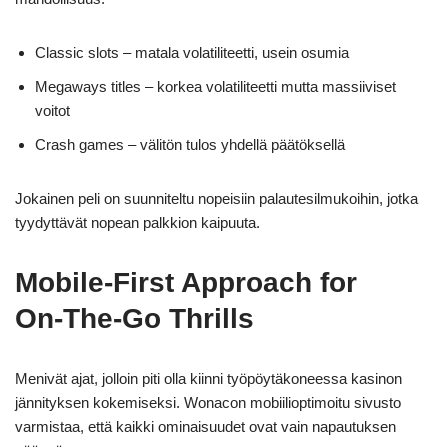
Classic slots – matala volatiliteetti, usein osumia
Megaways titles – korkea volatiliteetti mutta massiiviset
voitot
Crash games – välitön tulos yhdellä päätöksellä
Jokainen peli on suunniteltu nopeisiin palautesilmukoihin, jotka
tyydyttävät nopean palkkion kaipuuta.
Mobile‑First Approach for
On‑The‑Go Thrills
Menivät ajat, jolloin piti olla kiinni työpöytäkoneessa kasinon
jännityksen kokemiseksi. Wonacon mobiilioptimoitu sivusto
varmistaa, että kaikki ominaisuudet ovat vain napautuksen