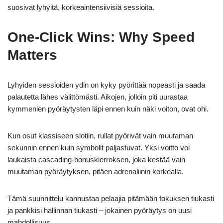
suosivat lyhyitä, korkeaintensiivisiä sessioita.
One‑Click Wins: Why Speed
Matters
Lyhyiden sessioiden ydin on kyky pyörittää nopeasti ja saada
palautetta lähes välittömästi. Aikojen, jolloin piti uurastaa
kymmenien pyöräytysten läpi ennen kuin näki voiton, ovat ohi.
Kun osut klassiseen slotiin, rullat pyörivät vain muutaman
sekunnin ennen kuin symbolit paljastuvat. Yksi voitto voi
laukaista cascading-bonuskierroksen, joka kestää vain
muutaman pyöräytyksen, pitäen adrenaliinin korkealla.
Tämä suunnittelu kannustaa pelaajia pitämään fokuksen tiukasti
ja pankkisi hallinnan tiukasti – jokainen pyöräytys on uusi
mahdollisuus.