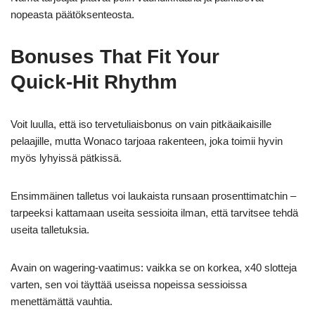
nopeasta päätöksenteosta.
Bonuses That Fit Your
Quick‑Hit Rhythm
Voit luulla, että iso tervetuliaisbonus on vain pitkäaikaisille
pelaajille, mutta Wonaco tarjoaa rakenteen, joka toimii hyvin
myös lyhyissä pätkissä.
Ensimmäinen talletus voi laukaista runsaan prosenttimatchin –
tarpeeksi kattamaan useita sessioita ilman, että tarvitsee tehdä
useita talletuksia.
Avain on wagering-vaatimus: vaikka se on korkea, x40 slotteja
varten, sen voi täyttää useissa nopeissa sessioissa
menettämättä vauhtia.