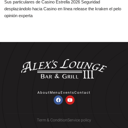
Sus particulares de Casino Estrella 2026 Seguridad
desplazándolo hacia Casino en línea release the kraken el pelo
opinión experta
About
Menu
Events
Contact
Term & Condition
Service policy