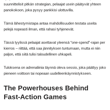
suunnittelisit pitkän strategian, pelaajat usein päätyvät yhteen
panokokoon, joka pysyy pankkisi ulottuvilla.
Tämä lähestymistapa antaa mahdollisuuden testata useita
pelejä nopeasti ilman, että rahasi tyhjenevät.
Tässä tyylissä pelaajat asettavat yleensä “one‑spend”-rajan per
kierros – riittää, että saa jännityksen tuntumaan, mutta ei niin
paljon, että siitä tulisi taloudellinen uhkapeli.
Tuloksena on adrenaliinia täynnä oleva sessio, joka päättyy joko
pieneen voittoon tai nopeaan uudelleenkäynnistykseen.
The Powerhouses Behind
Fast‑Action Games