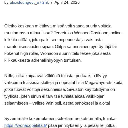
by
alexsloungect_u7i2nk
April 24, 2026
Oletko koskaan miettinyt, missä voit saada suuria voittoja
muutamassa minuutissa? Tervetuloa Wonaco Casinoon, online-
leikkikenttään, joka palkitsee nopeudesta ja vaistosta
maratonisessioiden sijaan. Olitpa satunnainen pyöräyttäjä tai
kokenut high roller, Wonacon suunnittelu tekee jokaisesta
klikkauksesta adrenaliiniryöpyn tuntuisen.
Niille, jotka kaipaavat välitöntä tulosta, portaalista löytyy
valikoima klassisia slotteja ja nopeatahtisia Megaways-otsikoita,
jotka tuovat voittoja sekunneissa. Sivuston käyttöliittymä on
tyylikäs, joten sinun ei tarvitse tuhlata aikaa valikkojen
selaamiseen – valitse vain peli, aseta panoksesi ja aloita!
Syvemmälle kokemukseen sukellamme katsomalla, kuinka
https://wonacopelata.fi/
pitää jännityksen yllä pelaajille, jotka