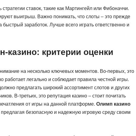
стратегии ставок, такие как Мартингейл или Фибоначчи.
тируют выигрыш. Важно понимать, что слоты – это прежде
на быстрый заработок. Лучше всего играть ответственно и
-казино: критерии оценки
нимание на несколько ключевых моментов. Во-первых, это
ино работает легально и соблюдает правила честной игры.
 должно предлагать широкий ассортимент слотов и других
ков. В-третьих, это репутация казино – стоит почитать
 впечатления от игры на данной платформе.
Олимп казино
, предлагая безопасную и надежную игровую среду своим