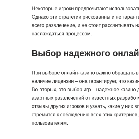
Некоторые игроки предпочитают использовать 
Однако эти стратегии рискованны и не гаран
всего развлечение, и не стоит рассчитывать 
наслаждаться процессом.
Выбор надежного онлайн
При выборе онлайн-казино важно обращать в
наличие лицензии – она гарантирует, что каз
Во-вторых, это выбор игр – надежное казино
азартных развлечений от известных разработчи
отзывы других игроков и узнать, какие у них
стремится к соблюдению всех этих критериев
пользователям.