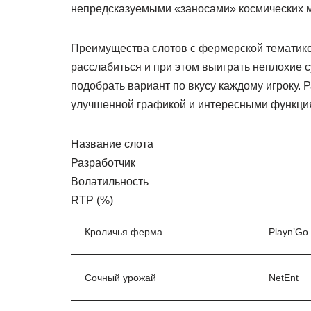
непредсказуемыми «заносами» космических 
Преимущества слотов с фермерской тематико
расслабиться и при этом выиграть неплохие 
подобрать вариант по вкусу каждому игроку.
улучшенной графикой и интересными функци
Название слота
Разработчик
Волатильность
RTP (%)
Кроличья ферма
Playn’Go
Сочный урожай
NetEnt