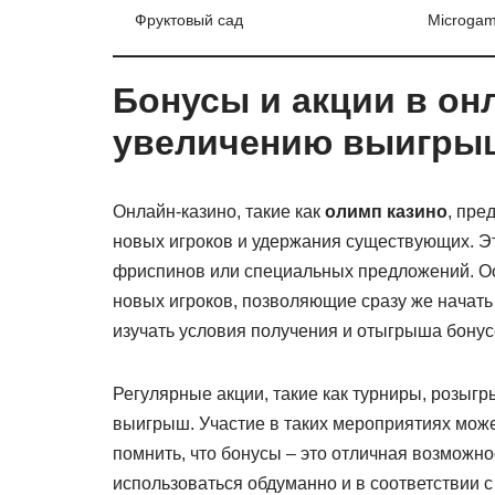
Фруктовый сад
Microgam
Бонусы и акции в онл
увеличению выигры
Онлайн-казино, такие как
олимп казино
, пре
новых игроков и удержания существующих. Э
фриспинов или специальных предложений. О
новых игроков, позволяющие сразу же начать
изучать условия получения и отыгрыша бонус
Регулярные акции, такие как турниры, розыг
выигрыш. Участие в таких мероприятиях мож
помнить, что бонусы – это отличная возможно
использоваться обдуманно и в соответствии с