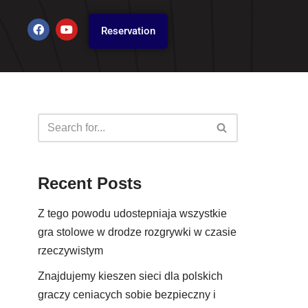
Reservation
Recent Posts
Z tego powodu udostepniaja wszystkie
gra stolowe w drodze rozgrywki w czasie
rzeczywistym
Znajdujemy kieszen sieci dla polskich
graczy ceniacych sobie bezpieczny i