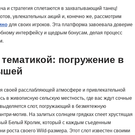
ача и стратегия сплетаются в захватывающий танец!
отов, увлекательных акций и, конечно же, рассмотрим
ино
для своих игроков. Эта платформа завоевала доверие
обному интерфейсу и щедрым бонусам, делая процесс
м.
тематикой: погружение в
ышей
ря своей расслабляющей атмосфере и привлекательной
есь в живописную сельскую местность, где вас ждут сочные
выделяется слот, погружающий в безмятежную
нтри-мотив. На залитых солнцем грядках спеет хрустящая
ивый Белый Кролик, который с каждым съеденным
и роста своего Wild-размера. Этот слот известен своими