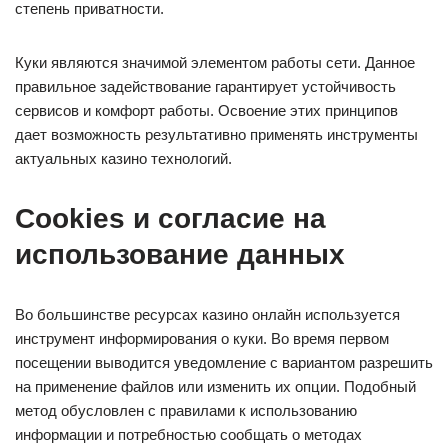
степень приватности.
Куки являются значимой элементом работы сети. Данное
правильное задействование гарантирует устойчивость
сервисов и комфорт работы. Освоение этих принципов
дает возможность результативно применять инструменты
актуальных казино технологий.
Cookies и согласие на
использование данных
Во большинстве ресурсах казино онлайн используется
инструмент информирования о куки. Во время первом
посещении выводится уведомление с вариантом разрешить
на применение файлов или изменить их опции. Подобный
метод обусловлен с правилами к использованию
информации и потребностью сообщать о методах