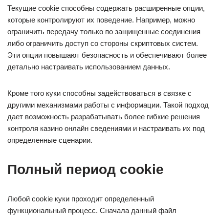
Текущие cookie способны содержать расширенные опции,
которые контролируют их поведение. Например, можно
ограничить передачу только по защищенные соединения
либо ограничить доступ со стороны скриптовых систем.
Эти опции повышают безопасность и обеспечивают более
детально настраивать использованием данных.
Кроме того куки способны задействоваться в связке с
другими механизмами работы с информации. Такой подход
дает возможность разрабатывать более гибкие решения
контроля казино онлайн сведениями и настраивать их под
определенные сценарии.
Полный период cookie
Любой cookie куки проходит определенный
функциональный процесс. Сначала данный файл