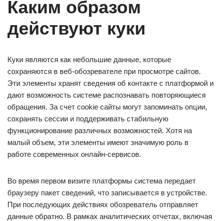
Каким образом
действуют куки
Куки являются как небольшие данные, которые
сохраняются в веб-обозревателе при просмотре сайтов.
Эти элементы хранят сведения об контакте с платформой и
дают возможность системе распознавать повторяющиеся
обращения. За счет cookie сайты могут запоминать опции,
сохранять сессии и поддерживать стабильную
функционирование различных возможностей. Хотя на
малый объем, эти элементы имеют значимую роль в
работе современных онлайн-сервисов.
Во время первом визите платформы система передает
браузеру пакет сведений, что записывается в устройстве.
При последующих действиях обозреватель отправляет
данные обратно. В рамках аналитических отчетах, включая