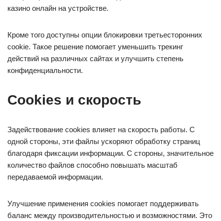
казино онлайн на устройстве.
Кроме того доступны опции блокировки третьесторонних
cookie. Такое решение помогает уменьшить трекинг
действий на различных сайтах и улучшить степень
конфиденциальности.
Cookies и скорость
Задействование cookies влияет на скорость работы. С
одной стороны, эти файлы ускоряют обработку страниц
благодаря фиксации информации. С стороны, значительное
количество файлов способно повышать масштаб
передаваемой информации.
Улучшение применения cookies помогает поддерживать
баланс между производительностью и возможностями. Это