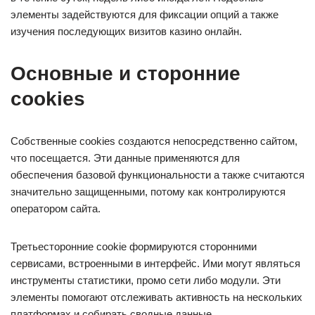
элементы задействуются для фиксации опций а также
изучения последующих визитов казино онлайн.
Основные и сторонние
cookies
Собственные cookies создаются непосредственно сайтом,
что посещается. Эти данные применяются для
обеспечения базовой функциональности а также считаются
значительно защищенными, потому как контролируются
оператором сайта.
Третьесторонние cookie формируются сторонними
сервисами, встроенными в интерфейс. Ими могут являться
инструменты статистики, промо сети либо модули. Эти
элементы помогают отслеживать активность на нескольких
платформах и собирать сводные данные.