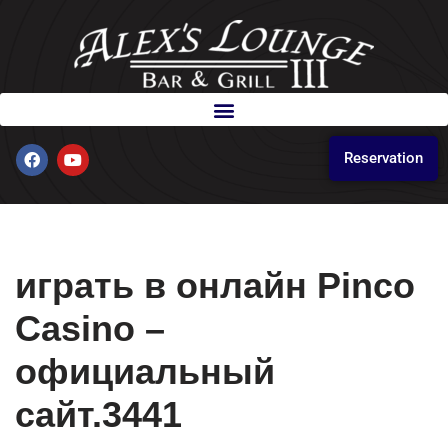
Skip
to
content
Reservation
играть в онлайн Pinco
Casino –
официальный
сайт.3441