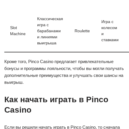
Классическая
Игра с
игра с
Slot
колесом
барабанами
Roulette
Machine
и
и линиями
ставками
выигрыша
Кроме того, Pinco Casino предлагает привлекательные
бонусы и программы лояльности, чтобы вы могли получать
дополнительные преимущества и улучшать свои шансы на
выигрыш.
Как начать играть в Pinco
Casino
Если вы решили начать играть в Pinco Casino, то сначала