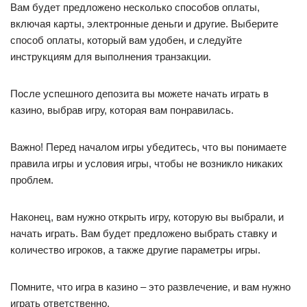
Вам будет предложено несколько способов оплаты,
включая карты, электронные деньги и другие. Выберите
способ оплаты, который вам удобен, и следуйте
инструкциям для выполнения транзакции.
После успешного депозита вы можете начать играть в
казино, выбрав игру, которая вам понравилась.
Важно! Перед началом игры убедитесь, что вы понимаете
правила игры и условия игры, чтобы не возникло никаких
проблем.
Наконец, вам нужно открыть игру, которую вы выбрали, и
начать играть. Вам будет предложено выбрать ставку и
количество игроков, а также другие параметры игры.
Помните, что игра в казино – это развлечение, и вам нужно
играть ответственно.