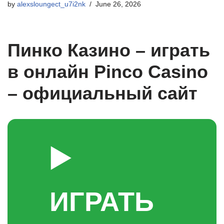
by
alexsloungect_u7i2nk
June 26, 2026
Пинко Казино – играть
в онлайн Pinco Casino
– официальный сайт
▶️
ИГРАТЬ