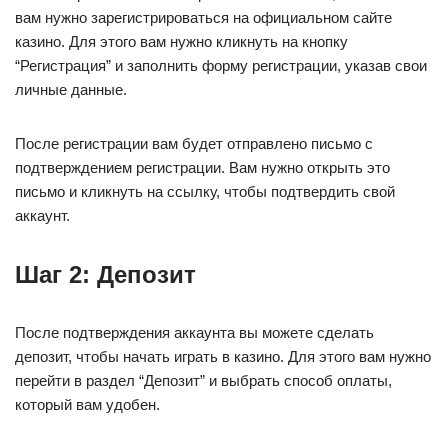
вам нужно зарегистрироваться на официальном сайте
казино. Для этого вам нужно кликнуть на кнопку
“Регистрация” и заполнить форму регистрации, указав свои
личные данные.
После регистрации вам будет отправлено письмо с
подтверждением регистрации. Вам нужно открыть это
письмо и кликнуть на ссылку, чтобы подтвердить свой
аккаунт.
Шаг 2: Депозит
После подтверждения аккаунта вы можете сделать
депозит, чтобы начать играть в казино. Для этого вам нужно
перейти в раздел “Депозит” и выбрать способ оплаты,
который вам удобен.