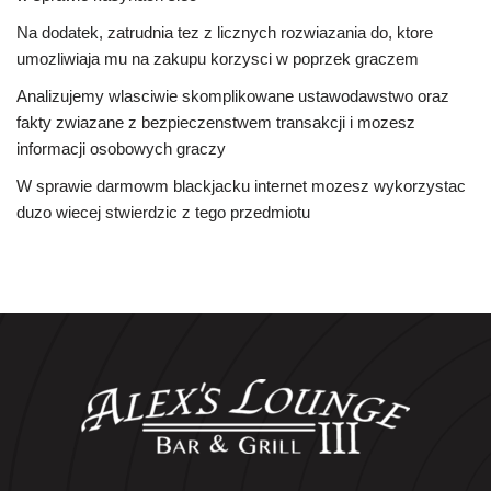
Na dodatek, zatrudnia tez z licznych rozwiazania do, ktore
umozliwiaja mu na zakupu korzysci w poprzek graczem
Analizujemy wlasciwie skomplikowane ustawodawstwo oraz
fakty zwiazane z bezpieczenstwem transakcji i mozesz
informacji osobowych graczy
W sprawie darmowm blackjacku internet mozesz wykorzystac
duzo wiecej stwierdzic z tego przedmiotu