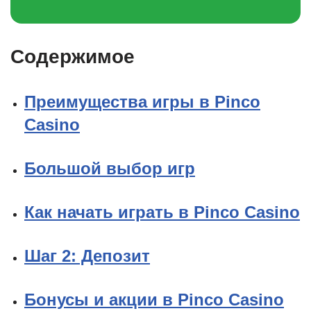
Содержимое
Преимущества игры в Pinco
Casino
Большой выбор игр
Как начать играть в Pinco Casino
Шаг 2: Депозит
Бонусы и акции в Pinco Casino