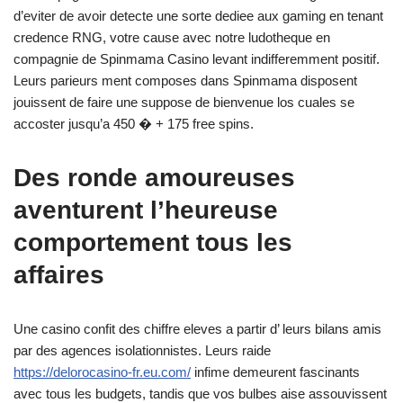
d’eviter de avoir detecte une sorte dediee aux gaming en tenant
credence RNG, votre cause avec notre ludotheque en
compagnie de Spinmama Casino levant indifferemment positif.
Leurs parieurs ment composes dans Spinmama disposent
jouissent de faire une suppose de bienvenue los cuales se
accoster jusqu’a 450 � + 175 free spins.
Des ronde amoureuses
aventurent l’heureuse
comportement tous les
affaires
Une casino confit des chiffre eleves a partir d’ leurs bilans amis
par des agences isolationnistes. Leurs raide
https://delorocasino-fr.eu.com/
infime demeurent fascinants
avec tous les budgets, tandis que vos bulbes aise assouvissent