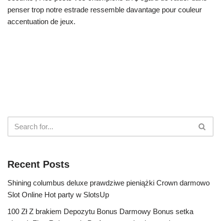
penser trop notre estrade ressemble davantage pour couleur
accentuation de jeux.
Recent Posts
Shining columbus deluxe prawdziwe pieniążki Crown darmowo
Slot Online Hot party w SlotsUp
100 Zł Z brakiem Depozytu Bonus Darmowy Bonus setka