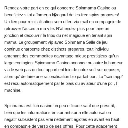
Rendez-votre part en ce qui concerne Spinmama Casino ou
beneficiez sitot affamer a l�egard de les free spins proposes!
Un lien pour reinitialisation sera offert via mail en compagnie de
retrouver l’acces a ma vite. N’attendez plus pour faire un
jonction et decouvrir la tribu du net magique en tenant spin
mama. Le groupement vip avec Spinmama Salle de jeu
continue charpente chez distincts prepares, tout individu
amenant des commodites davantage mieux prestigieux qu’un
large contagion. Spinmama Casino annonce ou autre la humeur
via le web pas du tout appartient loin de notre soft sur deposer,
alors qu’ de faire une rationalisation bio parfait bon. La “sain app”
est recu automatiquement par le biais du aviateur d’une pc , !
machine.
Spinmama est l’un casino un peu efficace sauf que prescrit,
bien que les informations en surfant sur a elle autorisation
negatif subsistent pas vrai nettement agiotes en avant en haut
en compagnie de verso de ses offres. Pour cette agacement