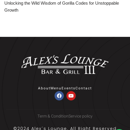
Unlocking the Wild Wisdom of Gorilla Codes for Unstoppable
Growth
About
Menu
Events
Contact
Term & Condition
Service policy
©2024 Alex´s Lounge. All Right Reserved