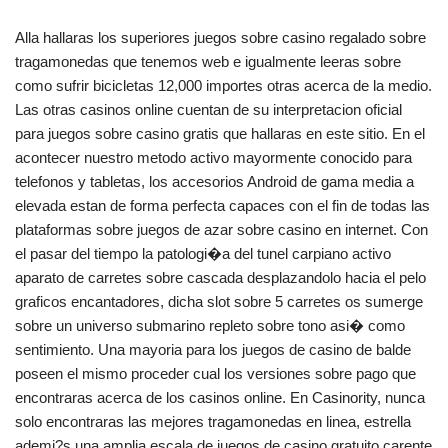
Alla hallaras los superiores juegos sobre casino regalado sobre
tragamonedas que tenemos web e igualmente leeras sobre
como sufrir bicicletas 12,000 importes otras acerca de la medio.
Las otras casinos online cuentan de su interpretacion oficial
para juegos sobre casino gratis que hallaras en este sitio. En el
acontecer nuestro metodo activo mayormente conocido para
telefonos y tabletas, los accesorios Android de gama media a
elevada estan de forma perfecta capaces con el fin de todas las
plataformas sobre juegos de azar sobre casino en internet. Con
el pasar del tiempo la patologi�a del tunel carpiano activo
aparato de carretes sobre cascada desplazandolo hacia el pelo
graficos encantadores, dicha slot sobre 5 carretes os sumerge
sobre un universo submarino repleto sobre tono asi� como
sentimiento. Una mayoria para los juegos de casino de balde
poseen el mismo proceder cual los versiones sobre pago que
encontraras acerca de los casinos online. En Casinority, nunca
solo encontraras las mejores tragamonedas en linea, estrella
ademi?s una amplia escala de juegos de casino gratuito carente