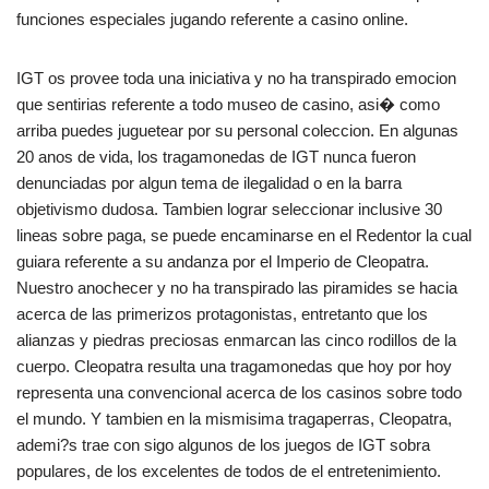
funciones especiales jugando referente a casino online.
IGT os provee toda una iniciativa y no ha transpirado emocion
que sentirias referente a todo museo de casino, asi� como
arriba puedes juguetear por su personal coleccion. En algunas
20 anos de vida, los tragamonedas de IGT nunca fueron
denunciadas por algun tema de ilegalidad o en la barra
objetivismo dudosa. Tambien lograr seleccionar inclusive 30
lineas sobre paga, se puede encaminarse en el Redentor la cual
guiara referente a su andanza por el Imperio de Cleopatra.
Nuestro anochecer y no ha transpirado las piramides se hacia
acerca de las primerizos protagonistas, entretanto que los
alianzas y piedras preciosas enmarcan las cinco rodillos de la
cuerpo. Cleopatra resulta una tragamonedas que hoy por hoy
representa una convencional acerca de los casinos sobre todo
el mundo. Y tambien en la mismisima tragaperras, Cleopatra,
ademi?s trae con sigo algunos de los juegos de IGT sobra
populares, de los excelentes de todos de el entretenimiento.