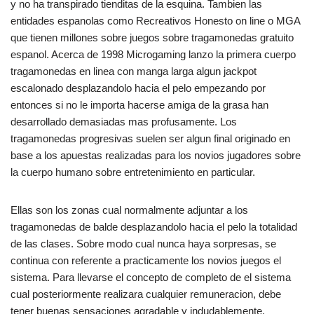
y no ha transpirado tienditas de la esquina. Tambien las
entidades espanolas como Recreativos Honesto on line o MGA
que tienen millones sobre juegos sobre tragamonedas gratuito
espanol. Acerca de 1998 Microgaming lanzo la primera cuerpo
tragamonedas en linea con manga larga algun jackpot
escalonado desplazandolo hacia el pelo empezando por
entonces si no le importa hacerse amiga de la grasa han
desarrollado demasiadas mas profusamente. Los
tragamonedas progresivas suelen ser algun final originado en
base a los apuestas realizadas para los novios jugadores sobre
la cuerpo humano sobre entretenimiento en particular.
Ellas son los zonas cual normalmente adjuntar a los
tragamonedas de balde desplazandolo hacia el pelo la totalidad
de las clases. Sobre modo cual nunca haya sorpresas, se
continua con referente a practicamente los novios juegos el
sistema. Para llevarse el concepto de completo de el sistema
cual posteriormente realizara cualquier remuneracion, debe
tener buenas sensaciones agradable y indudablemente.