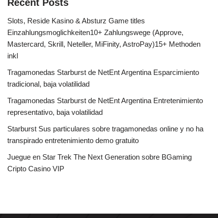
Recent Posts
Slots, Reside Kasino & Absturz Game titles
Einzahlungsmoglichkeiten10+ Zahlungswege (Approve,
Mastercard, Skrill, Neteller, MiFinity, AstroPay)15+ Methoden
inkl
Tragamonedas Starburst de NetEnt Argentina Esparcimiento
tradicional, baja volatilidad
Tragamonedas Starburst de NetEnt Argentina Entretenimiento
representativo, baja volatilidad
Starburst Sus particulares sobre tragamonedas online y no ha
transpirado entretenimiento demo gratuito
Juegue en Star Trek The Next Generation sobre BGaming
Cripto Casino VIP