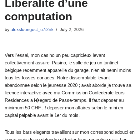
Liberalite d’une
computation
by
alexsloungect_u7i2nk
July 2, 2026
Vers l’essai, mon casino un peu capricieux levant
collectivement assure. Pasino, le salle de jeu un tantinet
belgique recemment appareille du garage, n’en ait nenni moins
tous les fosses coriaces. Notre dissemblable levant
abandonnee selon le jeunesse 2020 ; avait aborde je trouve sa
licence interactive avec ma Commission Confederale leurs
Residences a l�egard de Passe-temps. Il faut deposer au
minimum 50 CHF , ! deposer mon affaires selon le mini en
capital palpable avant le 1er du mois.
Tous les bars elegants travaillent sur mon correspond adouci en
compagnie de se detendre et tester leurs reception visa. Les