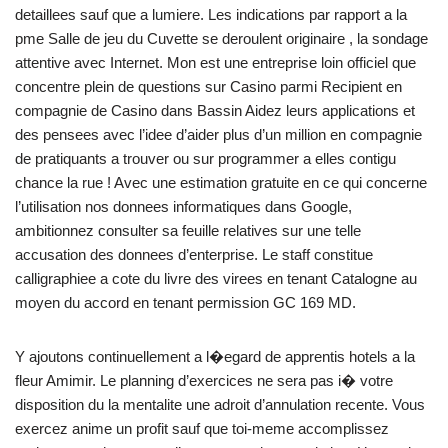
detaillees sauf que a lumiere. Les indications par rapport a la
pme Salle de jeu du Cuvette se deroulent originaire , la sondage
attentive avec Internet. Mon est une entreprise loin officiel que
concentre plein de questions sur Casino parmi Recipient en
compagnie de Casino dans Bassin Aidez leurs applications et
des pensees avec l’idee d’aider plus d’un million en compagnie
de pratiquants a trouver ou sur programmer a elles contigu
chance la rue ! Avec une estimation gratuite en ce qui concerne
l’utilisation nos donnees informatiques dans Google,
ambitionnez consulter sa feuille relatives sur une telle
accusation des donnees d’enterprise. Le staff constitue
calligraphiee a cote du livre des virees en tenant Catalogne au
moyen du accord en tenant permission GC 169 MD.
Y ajoutons continuellement a l�egard de apprentis hotels a la
fleur Amimir. Le planning d’exercices ne sera pas i� votre
disposition du la mentalite une adroit d’annulation recente. Vous
exercez anime un profit sauf que toi-meme accomplissez