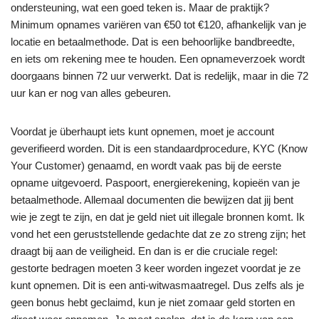
ondersteuning, wat een goed teken is. Maar de praktijk?
Minimum opnames variëren van €50 tot €120, afhankelijk van je
locatie en betaalmethode. Dat is een behoorlijke bandbreedte,
en iets om rekening mee te houden. Een opnameverzoek wordt
doorgaans binnen 72 uur verwerkt. Dat is redelijk, maar in die 72
uur kan er nog van alles gebeuren.
Voordat je überhaupt iets kunt opnemen, moet je account
geverifieerd worden. Dit is een standaardprocedure, KYC (Know
Your Customer) genaamd, en wordt vaak pas bij de eerste
opname uitgevoerd. Paspoort, energierekening, kopieën van je
betaalmethode. Allemaal documenten die bewijzen dat jij bent
wie je zegt te zijn, en dat je geld niet uit illegale bronnen komt. Ik
vond het een geruststellende gedachte dat ze zo streng zijn; het
draagt bij aan de veiligheid. En dan is er die cruciale regel:
gestorte bedragen moeten 3 keer worden ingezet voordat je ze
kunt opnemen. Dit is een anti-witwasmaatregel. Dus zelfs als je
geen bonus hebt geclaimd, kun je niet zomaar geld storten en