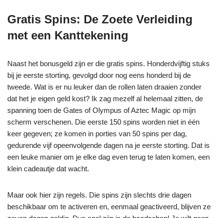
Gratis Spins: De Zoete Verleiding
met een Kanttekening
Naast het bonusgeld zijn er die gratis spins. Honderdvijftig stuks
bij je eerste storting, gevolgd door nog eens honderd bij de
tweede. Wat is er nu leuker dan de rollen laten draaien zonder
dat het je eigen geld kost? Ik zag mezelf al helemaal zitten, de
spanning toen de Gates of Olympus of Aztec Magic op mijn
scherm verschenen. Die eerste 150 spins worden niet in één
keer gegeven; ze komen in porties van 50 spins per dag,
gedurende vijf opeenvolgende dagen na je eerste storting. Dat is
een leuke manier om je elke dag even terug te laten komen, een
klein cadeautje dat wacht.
Maar ook hier zijn regels. Die spins zijn slechts drie dagen
beschikbaar om te activeren en, eenmaal geactiveerd, blijven ze