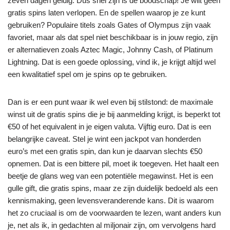
zeven dagen geldig. Dus snel zijn is de boodschap! Je wilt geen
gratis spins laten verlopen. En de spellen waarop je ze kunt
gebruiken? Populaire titels zoals Gates of Olympus zijn vaak
favoriet, maar als dat spel niet beschikbaar is in jouw regio, zijn
er alternatieven zoals Aztec Magic, Johnny Cash, of Platinum
Lightning. Dat is een goede oplossing, vind ik, je krijgt altijd wel
een kwalitatief spel om je spins op te gebruiken.
Dan is er een punt waar ik wel even bij stilstond: de maximale
winst uit de gratis spins die je bij aanmelding krijgt, is beperkt tot
€50 of het equivalent in je eigen valuta. Vijftig euro. Dat is een
belangrijke caveat. Stel je wint een jackpot van honderden
euro’s met een gratis spin, dan kun je daarvan slechts €50
opnemen. Dat is een bittere pil, moet ik toegeven. Het haalt een
beetje de glans weg van een potentiële megawinst. Het is een
gulle gift, die gratis spins, maar ze zijn duidelijk bedoeld als een
kennismaking, geen levensveranderende kans. Dit is waarom
het zo cruciaal is om de voorwaarden te lezen, want anders kun
je, net als ik, in gedachten al miljonair zijn, om vervolgens hard