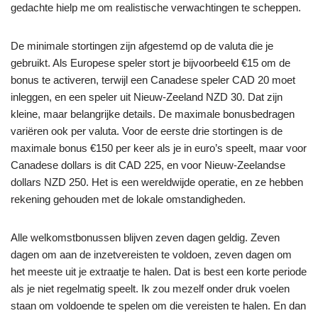
gedachte hielp me om realistische verwachtingen te scheppen.
De minimale stortingen zijn afgestemd op de valuta die je
gebruikt. Als Europese speler stort je bijvoorbeeld €15 om de
bonus te activeren, terwijl een Canadese speler CAD 20 moet
inleggen, en een speler uit Nieuw-Zeeland NZD 30. Dat zijn
kleine, maar belangrijke details. De maximale bonusbedragen
variëren ook per valuta. Voor de eerste drie stortingen is de
maximale bonus €150 per keer als je in euro’s speelt, maar voor
Canadese dollars is dit CAD 225, en voor Nieuw-Zeelandse
dollars NZD 250. Het is een wereldwijde operatie, en ze hebben
rekening gehouden met de lokale omstandigheden.
Alle welkomstbonussen blijven zeven dagen geldig. Zeven
dagen om aan de inzetvereisten te voldoen, zeven dagen om
het meeste uit je extraatje te halen. Dat is best een korte periode
als je niet regelmatig speelt. Ik zou mezelf onder druk voelen
staan om voldoende te spelen om die vereisten te halen. En dan