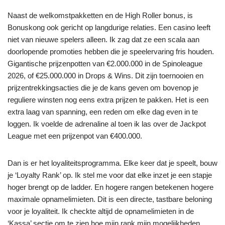
Naast de welkomstpakketten en de High Roller bonus, is
Bonuskong ook gericht op langdurige relaties. Een casino leeft
niet van nieuwe spelers alleen. Ik zag dat ze een scala aan
doorlopende promoties hebben die je speelervaring fris houden.
Gigantische prijzenpotten van €2.000.000 in de Spinoleague
2026, of €25.000.000 in Drops & Wins. Dit zijn toernooien en
prijzentrekkingsacties die je de kans geven om bovenop je
reguliere winsten nog eens extra prijzen te pakken. Het is een
extra laag van spanning, een reden om elke dag even in te
loggen. Ik voelde de adrenaline al toen ik las over de Jackpot
League met een prijzenpot van €400.000.
Dan is er het loyaliteitsprogramma. Elke keer dat je speelt, bouw
je ‘Loyalty Rank’ op. Ik stel me voor dat elke inzet je een stapje
hoger brengt op de ladder. En hogere rangen betekenen hogere
maximale opnamelimieten. Dit is een directe, tastbare beloning
voor je loyaliteit. Ik checkte altijd de opnamelimieten in de
‘Kassa’ sectie om te zien hoe mijn rank mijn mogelijkheden