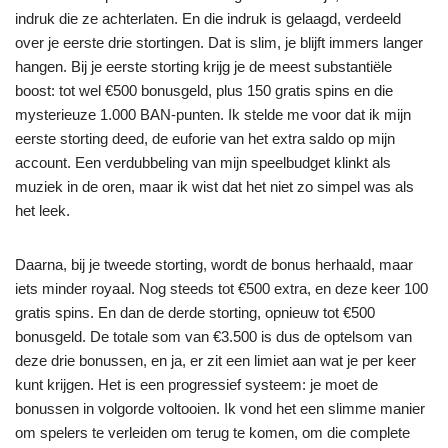
indruk die ze achterlaten. En die indruk is gelaagd, verdeeld
over je eerste drie stortingen. Dat is slim, je blijft immers langer
hangen. Bij je eerste storting krijg je de meest substantiële
boost: tot wel €500 bonusgeld, plus 150 gratis spins en die
mysterieuze 1.000 BAN-punten. Ik stelde me voor dat ik mijn
eerste storting deed, de euforie van het extra saldo op mijn
account. Een verdubbeling van mijn speelbudget klinkt als
muziek in de oren, maar ik wist dat het niet zo simpel was als
het leek.
Daarna, bij je tweede storting, wordt de bonus herhaald, maar
iets minder royaal. Nog steeds tot €500 extra, en deze keer 100
gratis spins. En dan de derde storting, opnieuw tot €500
bonusgeld. De totale som van €3.500 is dus de optelsom van
deze drie bonussen, en ja, er zit een limiet aan wat je per keer
kunt krijgen. Het is een progressief systeem: je moet de
bonussen in volgorde voltooien. Ik vond het een slimme manier
om spelers te verleiden om terug te komen, om die complete