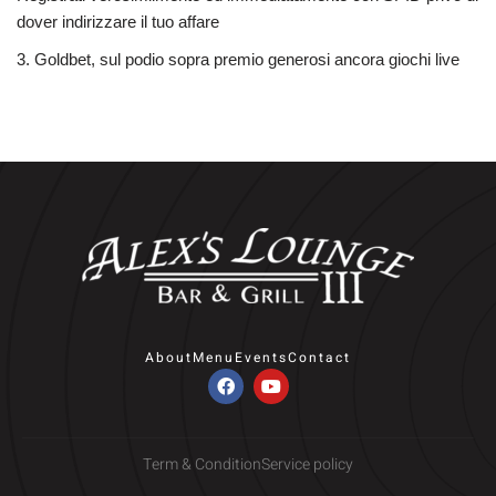
dover indirizzare il tuo affare
3. Goldbet, sul podio sopra premio generosi ancora giochi live
About
Menu
Events
Contact
Term & Condition
Service policy