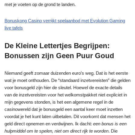
met je voeten op de grond te landen.
Bonuskong Casino verrijkt spelaanbod met Evolution Gaming
live tafels
De Kleine Lettertjes Begrijpen:
Bonussen zijn Geen Puur Goud
Niemand geeft zomaar duizenden euro’s weg. Dat is het eerste
wat je moet onthouden. De “standaard inzetvereisten” die gelden
voor bonusgeld zijn hier de sleutel. Hoewel de exacte details
van de inzetvereisten voor het welkomstpakket niet expliciet in
mijn gegevens stonden, is het een algemene regel in de
casinowereld dat je bonusgeld een aantal keer moet inzetten
voordat je het kunt laten uitbetalen. Dit voorkomt dat mensen het
geld direct opnemen en verdwijnen. Ik dacht:
een bonus is een
hulpmiddel om te spelen, niet om direct rijk te worden
. Die